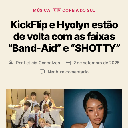
C
MÚSICA
🇰🇷 COREIA DO SUL
a
KickFlip e Hyolyn estão
t
e
de volta com as faixas
g
o
“Band-Aid” e “SHOTTY”
r
i
a
Por
Leticia Goncalves
2 de setembro de 2025
A
D
s
u
a
e
Nenhum comentário
t
t
m
o
a
K
r
d
i
d
e
c
o
p
k
p
u
F
o
b
l
s
l
i
t
i