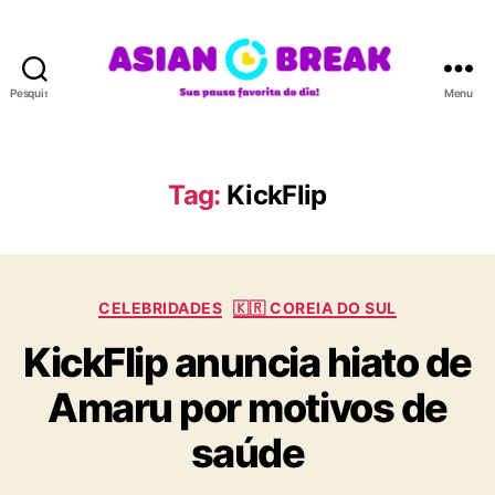
Pesquisar
Menu
A
S
I
A
Tag:
KickFlip
N
B
R
E
C
A
CELEBRIDADES
🇰🇷 COREIA DO SUL
a
K
KickFlip anuncia hiato de
t
e
Amaru por motivos de
g
o
saúde
r
i