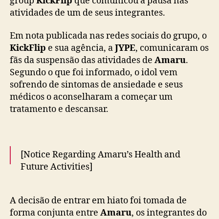
group
KickFlip
que comunicou a pausa nas
a
atividades de um de seus integrantes.
t
o
Em nota publicada nas redes sociais do grupo, o
d
KickFlip
e sua agência, a
JYPE
, comunicaram os
e
fãs da suspensão das atividades de
Amaru
.
A
Segundo o que foi informado, o idol vem
m
a
sofrendo de sintomas de ansiedade e seus
r
médicos o aconselharam a começar um
u
tratamento e descansar.
p
o
r
m
[Notice Regarding Amaru’s Health and
o
Future Activities]
t
i
v
Hello, this is JYPE.
A decisão de entrar em hiato foi tomada de
o
s
forma conjunta entre
Amaru
, os integrantes do
We would like to inform you regarding