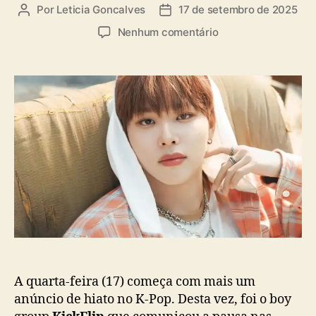
a
Por
Leticia Goncalves
17 de setembro de 2025
A
D
s
u
a
e
Nenhum comentário
t
t
m
o
a
K
r
d
i
d
e
c
o
p
k
p
u
F
o
b
l
s
l
i
t
i
p
c
a
a
n
ç
u
ã
n
o
c
i
a
A quarta-feira (17) começa com mais um
h
anúncio de hiato no K-Pop. Desta vez, foi o boy
i