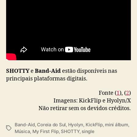
e
“
S
H
O
T
T
Y
”
SHOTTY
e
Band-Aid
estão disponíveis nas
principais plataformas digitais.
Fonte (
1
), (
2
)
Imagens: KickFlip e Hyolyn/X
Não retirar sem os devidos créditos.
Band-Aid
,
Coreia do Sul
,
Hyolyn
,
KickFlip
,
mini álbum
,
T
Música
,
My First Flip
,
SHOTTY
,
single
a