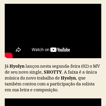
o
m
a
s
f
a
i
x
a
s
“
B
a
Já
Hyolyn
lançou nesta segunda-feira (02) o MV
n
de seu novo single,
SHOTTY
. A faixa é a única
d
música do novo trabalho de
Hyolyn
, que
-
também contou com a participação da solista
A
em sua letra e composição.
i
d
”