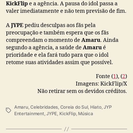
d
KickFlip
e a agência. A pausa do idol passa a
KickFlip member Amaru’s health and his
e
valer imediatamente e não tem previsão de fim.
future activities.
s
a
A
JYPE
pediu desculpas aos fãs pela
Amaru has recently experienced symptoms
ú
preocupação e também espera que os fãs
of psychological anxiety and, after receiving
d
compreendam o momento de
Amaru
. Ainda
e
professional…
segundo a agência, a saúde de
Amaru
é
prioridade e ela fará tudo para que o idol
— KickFlip (@kickflip_jype)
September 17,
retome suas atividades assim que possível.
2025
Fonte (
1
), (
2
)
Imagens: KickFlip/X
Não retirar sem os devidos créditos.
Amaru
,
Celebridades
,
Coreia do Sul
,
Hiato
,
JYP
T
Entertainment
,
JYPE
,
KickFlip
,
Música
a
g
s