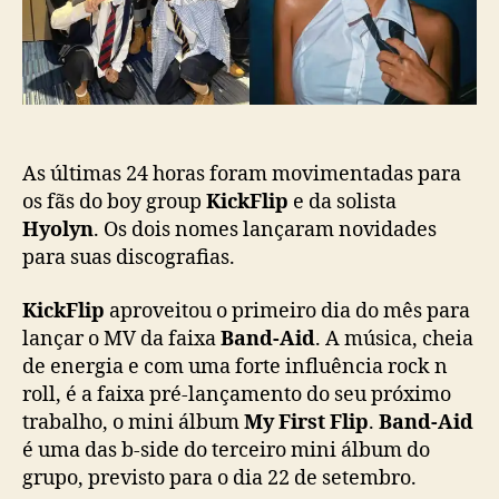
p
c
e
a
H
ç
y
ã
o
o
l
y
n
As últimas 24 horas foram movimentadas para
e
os fãs do boy group
KickFlip
e da solista
s
Hyolyn
. Os dois nomes lançaram novidades
t
para suas discografias.
ã
o
KickFlip
aproveitou o primeiro dia do mês para
d
lançar o MV da faixa
Band-Aid
. A música, cheia
e
de energia e com uma forte influência rock n
v
roll, é a faixa pré-lançamento do seu próximo
o
l
trabalho, o mini álbum
My First Flip
.
Band-Aid
t
é uma das b-side do terceiro mini álbum do
a
grupo, previsto para o dia 22 de setembro.
c