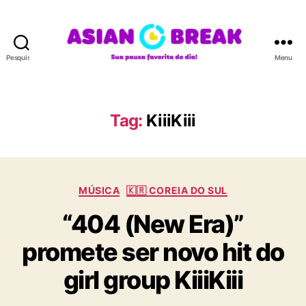
Pesquisar
Menu
A
S
I
A
Tag:
KiiiKiii
N
B
R
E
C
A
MÚSICA
🇰🇷 COREIA DO SUL
a
K
“404 (New Era)”
t
e
promete ser novo hit do
g
o
girl group KiiiKiii
r
i