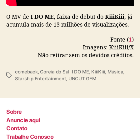
O MV de
I DO ME
, faixa de debut do
KiiiKiii
, já
acumula mais de 13 milhões de visualizações.
Fonte (
1
)
Imagens: KiiiKiii/X
Não retirar sem os devidos créditos.
comeback
,
Coreia do Sul
,
I DO ME
,
KiiiKiii
,
Música
,
T
Starship Entertainment
,
UNCUT GEM
a
g
s
Sobre
Anuncie aqui
Contato
Trabalhe Conosco