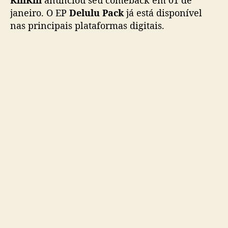
r
janeiro. O EP
Delulu Pack
já está disponível
o
nas principais plataformas digitais.
u
p
K
i
i
i
K
i
i
i