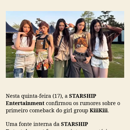
o
a
K
r
d
i
d
e
i
o
p
i
p
u
K
o
b
i
s
l
i
t
i
i
c
f
a
a
ç
r
ã
á
o
o
p
Nesta quinta-feira (17), a
STARSHIP
r
i
Entertainment
confirmou os rumores sobre o
m
primeiro comeback do girl group
KiiiKiii
.
e
i
Uma fonte interna da
STARSHIP
r