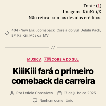
Fonte (
1
)
Imagens: KiiiKiii/X
Não retirar sem os devidos créditos.
404 (New Era)
,
comeback
,
Coreia do Sul
,
Delulu Pack
,
T
EP
,
KiiiKiii
,
Música
,
MV
a
g
s
C
MÚSICA
🇰🇷 COREIA DO SUL
a
KiiiKiii fará o primeiro
t
e
comeback da carreira
g
o
r
Por
Leticia Goncalves
17 de julho de 2025
A
D
i
u
a
a
e
Nenhum comentário
t
t
s
m