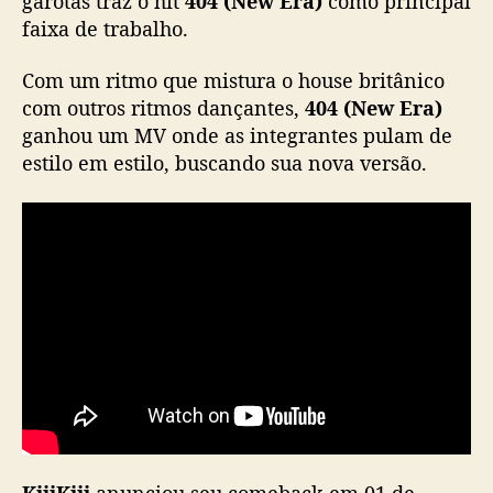
garotas traz o hit
404 (New Era)
como principal
e
faixa de trabalho.
t
e
Com um ritmo que mistura o house britânico
s
com outros ritmos dançantes,
404 (New Era)
e
ganhou um MV onde as integrantes pulam de
r
estilo em estilo, buscando sua nova versão.
n
o
v
o
h
i
t
d
o
g
i
r
l
g
KiiiKiii
anunciou seu comeback em 01 de