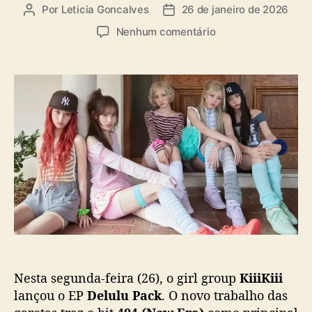
a
Por
Leticia Goncalves
26 de janeiro de 2026
A
D
s
u
a
e
Nenhum comentário
t
t
m
o
a
“
r
d
4
d
e
0
o
p
4
p
u
(
o
b
N
s
l
e
t
i
w
c
E
a
r
ç
a
ã
)
o
”
p
Nesta segunda-feira (26), o girl group
KiiiKiii
r
o
lançou o EP
Delulu Pack
. O novo trabalho das
m