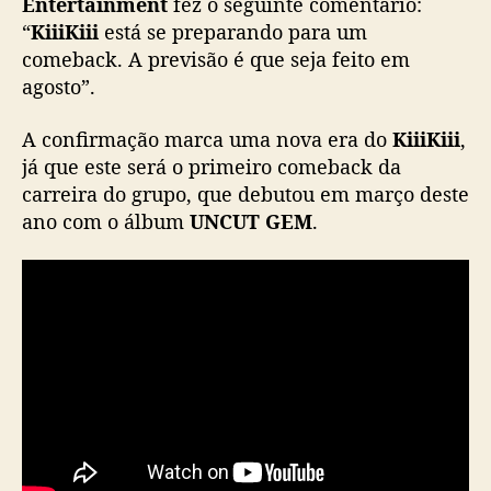
Entertainment
fez o seguinte comentário:
o
“
KiiiKiii
está se preparando para um
c
comeback. A previsão é que seja feito em
o
agosto”.
m
e
b
A confirmação marca uma nova era do
KiiiKiii
,
a
já que este será o primeiro comeback da
c
carreira do grupo, que debutou em março deste
k
ano com o álbum
UNCUT GEM
.
d
a
c
a
r
r
e
i
r
a