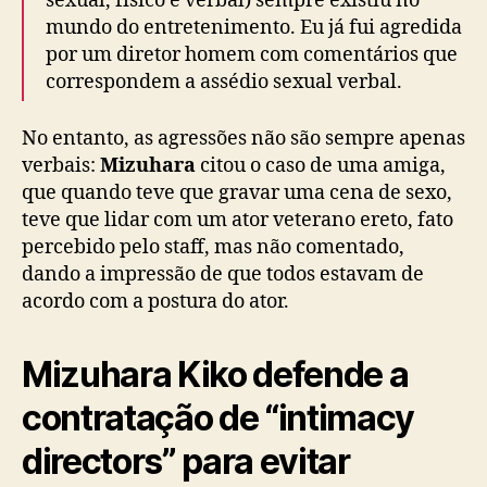
sexual, físico e verbal) sempre existiu no
a
mundo do entretenimento. Eu já fui agredida
l
d
por um diretor homem com comentários que
e
correspondem a assédio sexual verbal.
n
t
No entanto, as agressões não são sempre apenas
r
verbais:
Mizuhara
citou o caso de uma amiga,
o
que quando teve que gravar uma cena de sexo,
d
teve que lidar com um ator veterano ereto, fato
a
i
percebido pelo staff, mas não comentado,
n
dando a impressão de que todos estavam de
d
acordo com a postura do ator.
ú
s
t
Mizuhara Kiko defende a
r
contratação de “intimacy
i
a
directors” para evitar
d
o