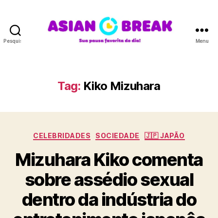
Pesquisar
Menu
A
S
I
A
Tag:
Kiko Mizuhara
N
B
R
E
C
A
CELEBRIDADES
SOCIEDADE
🇯🇵 JAPÃO
a
K
Mizuhara Kiko comenta
t
e
sobre assédio sexual
g
o
dentro da indústria do
r
i