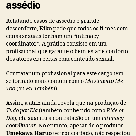
assédio
e
n
t
Relatando casos de assédio e grande
r
desconforto,
Kiko
pede que todos os filmes com
e
cenas sexuais tenham um “intimacy
t
coordinator”. A prática consiste em um
e
profissional que garante o bem-estar e conforto
n
dos atores em cenas com conteúdo sexual.
i
m
e
Contratar um profissional para este cargo tem
n
se tornado mais comum com o
Movimento Me
t
Too
(ou
Eu Também
).
o
j
Assim, a atriz ainda revela que na produção de
a
Tudo por Ela
(também conhecido como
Ride or
p
Die
), ela sugeriu a contratação de um
intimacy
o
coordinator
. No entanto, apesar de o produtor
n
ê
Umekawa Haruo
ter concordado, não respeitou