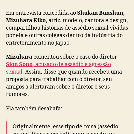
e
n
Em entrevista concedida ao
Shukan Bunshun
,
t
Mizuhara Kiko
, atriz, modelo, cantora e design,
a
compartilhou histórias de assédio sexual vividas
s
por ela e outras colegas dentro da indústria do
o
entretenimento no Japão.
b
r
e
Mizuhara
comentou sobre o caso do diretor
a
Sion Sono
, acusado de assédio e agressão
s
sexual
. Assim, disse que quando recebeu uma
s
proposta para trabalhar com o diretor, seu
é
amigos a alertaram sobre o diretor e seus
d
rumores.
i
o
Ela também desabafa:
s
e
x
Originalmente, esse tipo de coisa (assédio
u