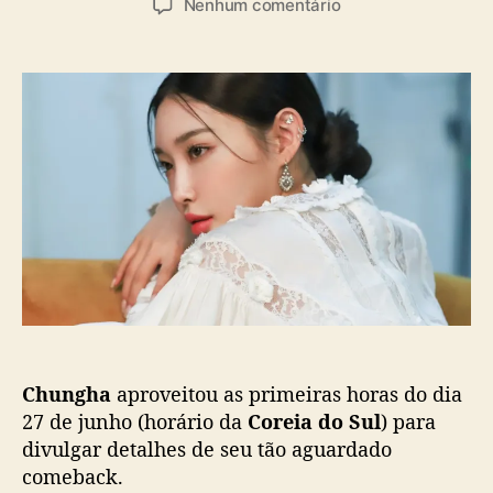
a
e
Nenhum comentário
t
t
s
m
o
a
C
r
d
h
d
e
u
o
p
n
p
u
g
o
b
h
s
l
a
t
i
a
c
n
a
u
ç
n
ã
c
o
i
a
Chungha
aproveitou as primeiras horas do dia
á
l
27 de junho (horário da
Coreia do Sul
) para
b
divulgar detalhes de seu tão aguardado
u
comeback.
m