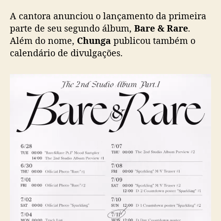
“
A cantora anunciou o lançamento da primeira
B
parte de seu segundo álbum,
Bare & Rare
.
a
Além do nome,
Chunga
publicou também o
r
calendário de divulgações.
e
&
R
a
r
e
”
p
a
r
a
j
u
l
h
o