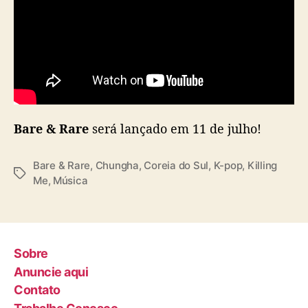
Bare & Rare
será lançado em 11 de julho!
Bare & Rare
,
Chungha
,
Coreia do Sul
,
K-pop
,
Killing
T
Me
,
Música
a
g
s
Sobre
Anuncie aqui
Contato