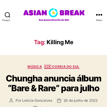
Pesquisar
Menu
A
S
I
A
Tag:
Killing Me
N
B
R
E
C
A
MÚSICA
🇰🇷 COREIA DO SUL
a
K
Chungha anuncia álbum
t
e
“Bare & Rare” para julho
g
o
r
Por
Leticia Goncalves
26 de junho de 2022
A
D
i
u
a