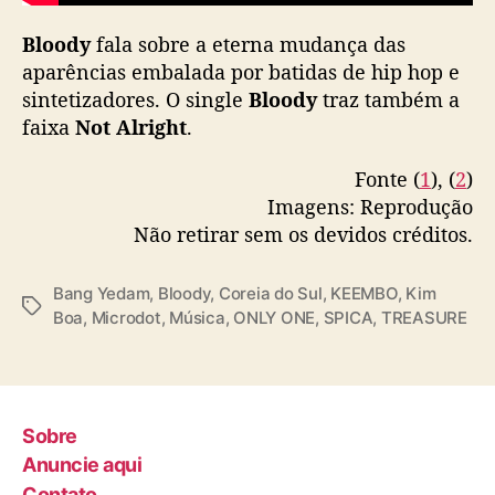
B
Bloody
fala sobre a eterna mudança das
O
)
aparências embalada por batidas de hip hop e
sintetizadores. O single
Bloody
traz também a
faixa
Not Alright
.
Fonte (
1
), (
2
)
Imagens: Reprodução
Não retirar sem os devidos créditos.
Bang Yedam
,
Bloody
,
Coreia do Sul
,
KEEMBO
,
Kim
T
Boa
,
Microdot
,
Música
,
ONLY ONE
,
SPICA
,
TREASURE
a
g
s
Sobre
Anuncie aqui
Contato