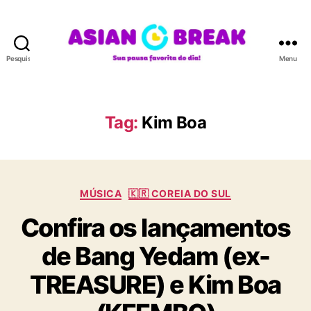
Pesquisar
Menu
A
S
I
A
Tag:
Kim Boa
N
B
R
E
C
A
MÚSICA
🇰🇷 COREIA DO SUL
a
K
Confira os lançamentos
t
e
de Bang Yedam (ex-
g
o
TREASURE) e Kim Boa
r
i