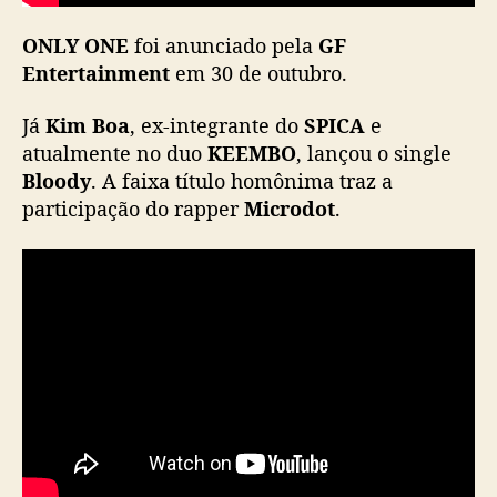
T
R
ONLY ONE
foi anunciado pela
GF
E
Entertainment
em 30 de outubro.
A
S
Já
Kim
Boa
, ex-integrante do
SPICA
e
U
atualmente no duo
KEEMBO
, lançou o single
R
E
Bloody
. A faixa título homônima traz a
)
participação do rapper
Microdot
.
e
K
i
m
B
o
a
(
K
E
E
M