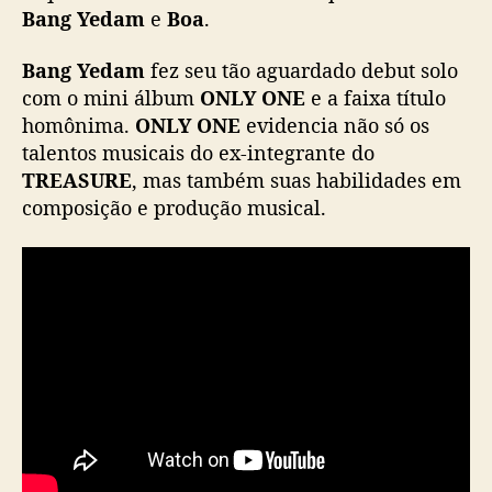
e
Bang Yedam
e
Boa
.
n
t
Bang Yedam
fez seu tão aguardado debut solo
o
com o mini álbum
ONLY ONE
e a faixa título
s
homônima.
ONLY ONE
evidencia não só os
d
talentos musicais do ex-integrante do
e
TREASURE
, mas também suas habilidades em
B
composição e produção musical.
a
n
g
Y
e
d
a
m
(
e
x
-