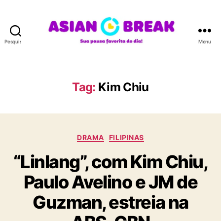
Pesquisar
Menu
A
S
I
A
Tag:
Kim Chiu
N
B
R
E
C
A
DRAMA
FILIPINAS
a
K
“Linlang”, com Kim Chiu,
t
e
Paulo Avelino e JM de
g
o
Guzman, estreia na
r
i