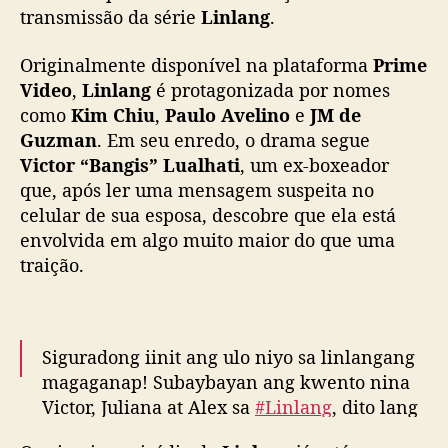
m
transmissão da série
Linlang
.
C
h
Originalmente disponível na plataforma
Prime
i
Video
,
Linlang
é protagonizada por nomes
u
como
Kim Chiu
,
Paulo Avelino
e
JM de
,
Guzman
. Em seu enredo, o drama segue
P
Victor “Bangis” Lualhati
, um ex-boxeador
a
que, após ler uma mensagem suspeita no
u
l
celular de sua esposa, descobre que ela está
o
envolvida em algo muito maior do que uma
A
traição.
v
e
l
i
Siguradong iinit ang ulo niyo sa linlangang
n
magaganap! Subaybayan ang kwento nina
o
Victor, Juliana at Alex sa
#Linlang
, dito lang
e
‘yan sa
#KapamilyaOnlineLive
! 🔥
J