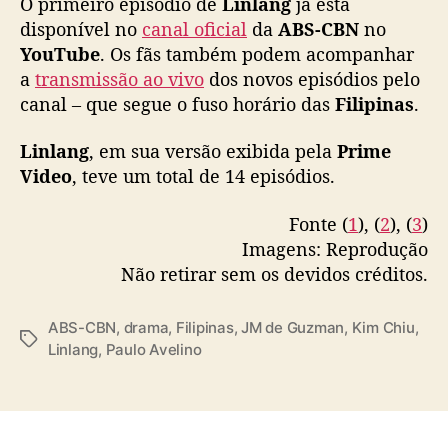
O primeiro episódio de
Linlang
já está
M
pic.twitter.com/Kz6BST4CAA
d
disponível no
canal oficial
da
ABS-CBN
no
e
— ABS-CBN Entertainment (@ABSCBN)
YouTube
. Os fãs também podem acompanhar
G
January 23, 2024
a
transmissão ao vivo
dos novos episódios pelo
u
canal – que segue o fuso horário das
Filipinas
.
z
m
Linlang
, em sua versão exibida pela
Prime
a
Video
, teve um total de 14 episódios.
n
,
Fonte (
1
), (
2
), (
3
)
e
s
Imagens: Reprodução
t
Não retirar sem os devidos créditos.
r
e
ABS-CBN
,
drama
,
Filipinas
,
JM de Guzman
,
Kim Chiu
,
i
T
Linlang
,
Paulo Avelino
a
a
n
g
a
s
A
B