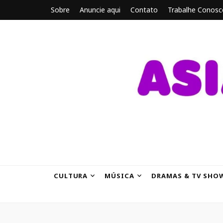
Sobre
Anuncie aqui
Contato
Trabalhe Conosc
ASIANBRE
Tudo sobre o entretenimento asiático.
CULTURA
MÚSICA
DRAMAS & TV SHO