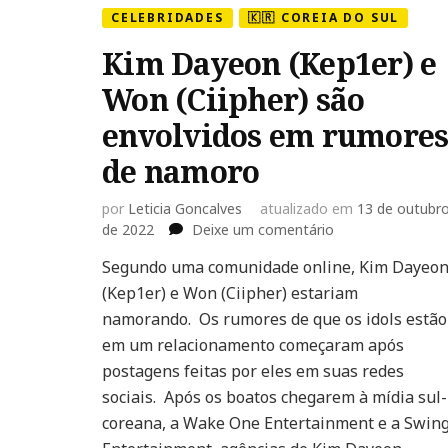
CELEBRIDADES
🇰🇷 COREIA DO SUL
Kim Dayeon (Kep1er) e
Won (Ciipher) são
envolvidos em rumore
de namoro
por
Leticia Goncalves
atualizado em
13 de outubr
em
de 2022
Deixe um comentário
Kim
Segundo uma comunidade online, Kim Dayeo
Dayeon
(Kep1er) e Won (Ciipher) estariam
(Kep1er)
e
namorando. Os rumores de que os idols estão
Won
em um relacionamento começaram após
(Ciipher)
postagens feitas por eles em suas redes
são
sociais. Após os boatos chegarem à mídia sul-
envolvidos
em
coreana, a Wake One Entertainment e a Swin
rumores