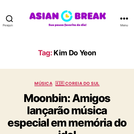
Pesquisar
Menu
A
S
I
A
Tag:
Kim Do Yeon
N
B
R
E
C
A
MÚSICA
🇰🇷 COREIA DO SUL
a
K
Moonbin: Amigos
t
e
lançarão música
g
o
especial em memória do
r
i