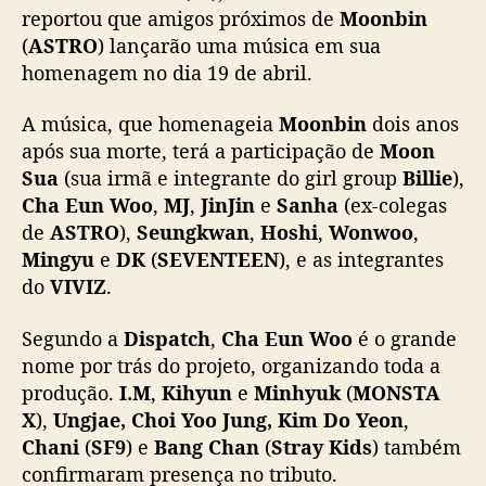
a
reportou que amigos próximos de
Moonbin
n
(
ASTRO
) lançarão uma música em sua
ç
homenagem no dia 19 de abril.
a
r
A música, que homenageia
Moonbin
dois anos
ã
após sua morte, terá a participação de
Moon
o
Sua
(sua irmã e integrante do girl group
Billie
),
m
Cha Eun Woo
,
MJ
,
JinJin
e
Sanha
(ex-colegas
ú
s
de
ASTRO
),
Seungkwan
,
Hoshi
,
Wonwoo
,
i
Mingyu
e
DK
(
SEVENTEEN
), e as integrantes
c
do
VIVIZ
.
a
e
Segundo a
Dispatch
,
Cha Eun Woo
é o grande
s
nome por trás do projeto, organizando toda a
p
produção.
I.M
,
Kihyun
e
Minhyuk
(
MONSTA
e
X
),
Ungjae, Choi Yoo Jung, Kim Do Yeon
,
c
i
Chani
(
SF9
) e
Bang Chan
(
Stray Kids
) também
a
confirmaram presença no tributo.