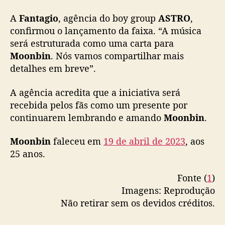
l
e
A
Fantagio
, agência do boy group
ASTRO
,
m
confirmou o lançamento da faixa. “A música
m
será estruturada como uma carta para
e
Moonbin
. Nós vamos compartilhar mais
m
detalhes em breve”.
ó
r
i
A agência acredita que a iniciativa será
a
recebida pelos fãs como um presente por
d
continuarem lembrando e amando
Moonbin
.
o
i
Moonbin
faleceu em
19 de abril de 2023
, aos
d
25 anos.
o
l
Fonte (
1
)
Imagens: Reprodução
Não retirar sem os devidos créditos.