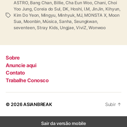
ASTRO
,
Bang Chan
,
Billie
,
Cha Eun Woo
,
Chani
,
Choi
Yoo Jung
,
Coreia do Sul
,
DK
,
Hoshi
,
I.M
,
JinJin
,
Kihyun
,
Kim Do Yeon
,
Mingyu
,
Minhyuk
,
MJ
,
MONSTA X
,
Moon
T
Sua
,
Moonbin
,
Música
,
Sanha
,
Seungkwan
,
a
seventeen
,
Stray Kids
,
Ungjae
,
ViviZ
,
Wonwoo
g
s
Sobre
Anuncie aqui
Contato
Trabalhe Conosco
© 2026
ASIANBREAK
Subir
↑
Sair da versão mobile