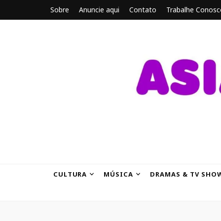
Sobre
Anuncie aqui
Contato
Trabalhe Conosc
ASIANBRE
Tudo sobre o entretenimento asiático.
CULTURA
MÚSICA
DRAMAS & TV SHO