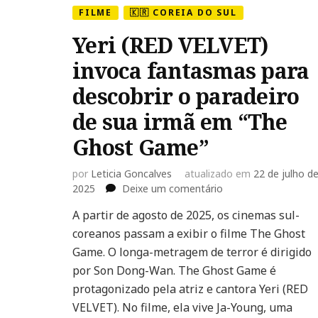
FILME
🇰🇷 COREIA DO SUL
Yeri (RED VELVET)
invoca fantasmas para
descobrir o paradeiro
de sua irmã em “The
Ghost Game”
por
Leticia Goncalves
atualizado em
22 de julho d
em
2025
Deixe um comentário
Yeri
A partir de agosto de 2025, os cinemas sul-
(RED
coreanos passam a exibir o filme The Ghost
VELVET)
invoca
Game. O longa-metragem de terror é dirigido
fantasmas
por Son Dong-Wan. The Ghost Game é
para
protagonizado pela atriz e cantora Yeri (RED
descobrir
VELVET). No filme, ela vive Ja-Young, uma
o