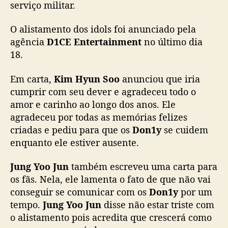
serviço militar.
u
n
O alistamento dos idols foi anunciado pela
g
agência
D1CE Entertainment
no último dia
Y
o
18.
o
J
Em carta,
Kim Hyun Soo
anunciou que iria
u
cumprir com seu dever e agradeceu todo o
n
amor e carinho ao longo dos anos. Ele
s
agradeceu por todas as memórias felizes
e
criadas e pediu para que os
Don1y
se cuidem
a
enquanto ele estiver ausente.
l
i
s
Jung Yoo Jun
também escreveu uma carta para
t
os fãs. Nela, ele lamenta o fato de que não vai
a
conseguir se comunicar com os
Don1y
por um
m
tempo.
Jung Yoo Jun
disse não estar triste com
n
o alistamento pois acredita que crescerá como
o