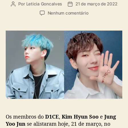
a
Por
Leticia Goncalves
21 de março de 2022
A
D
s
u
a
e
Nenhum comentário
t
t
m
o
a
D
r
d
1
d
e
C
o
p
E
p
u
:
o
b
K
s
l
i
t
i
m
c
H
a
y
ç
u
ã
n
o
S
o
o
Os membros do
D1CE
,
Kim Hyun Soo
e
Jung
e
Yoo Jun
se alistaram hoje, 21 de março, no
J