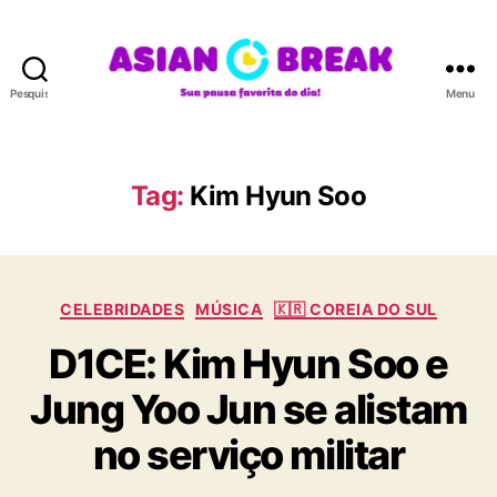
Pesquisar
Menu
A
S
I
A
Tag:
Kim Hyun Soo
N
B
R
E
C
A
CELEBRIDADES
MÚSICA
🇰🇷 COREIA DO SUL
a
K
D1CE: Kim Hyun Soo e
t
e
Jung Yoo Jun se alistam
g
o
no serviço militar
r
i