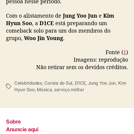
pessoa nesse período.
s
e
Com o alistamento de
Jung Yoo Jun
e
Kim
r
v
Hyun Soo
, a
D1CE
está preparando um
i
comeback solo para um dos membros do
ç
grupo,
Woo Jin Young
.
o
m
Fonte (
1
)
i
Imagens: reprodução
l
Não retirar sem os devidos créditos.
i
t
a
Celebridades
,
Coreia do Sul
,
D1CE
,
Jung Yoo Jun
,
Kim
T
r
Hyun Soo
,
Música
,
serviço militar
a
g
s
Sobre
Anuncie aqui