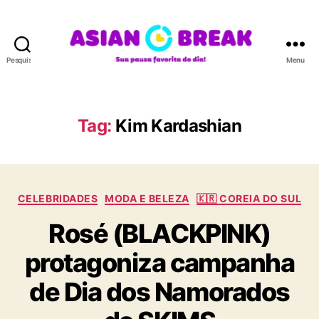
Pesquisar
Menu
A
S
I
A
Tag:
Kim Kardashian
N
B
R
E
C
A
CELEBRIDADES
MODA E BELEZA
🇰🇷 COREIA DO SUL
a
K
Rosé (BLACKPINK)
t
e
protagoniza campanha
g
o
de Dia dos Namorados
r
i