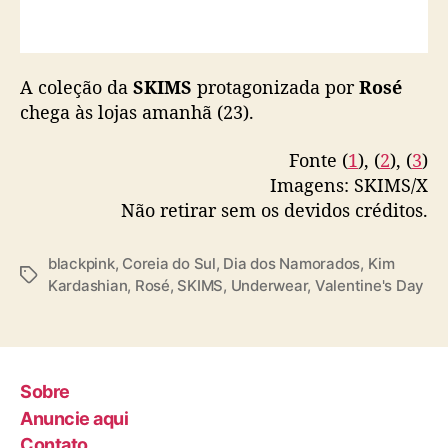
M
S
A coleção da
SKIMS
protagonizada por
Rosé
chega às lojas amanhã (23).
Fonte (
1
), (
2
), (
3
)
Imagens: SKIMS/X
Não retirar sem os devidos créditos.
blackpink
,
Coreia do Sul
,
Dia dos Namorados
,
Kim
T
Kardashian
,
Rosé
,
SKIMS
,
Underwear
,
Valentine's Day
a
g
s
Sobre
Anuncie aqui
Contato