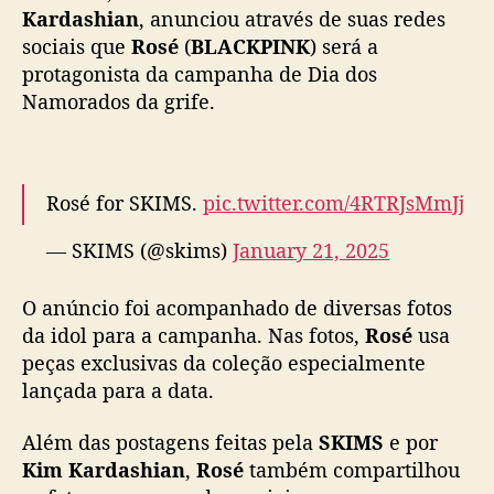
p
Kardashian
, anunciou através de suas redes
r
sociais que
Rosé
(
BLACKPINK
) será a
o
protagonista da campanha de Dia dos
t
Namorados da grife.
a
g
o
n
Rosé for SKIMS.
pic.twitter.com/4RTRJsMmJj
i
z
— SKIMS (@skims)
January 21, 2025
a
c
a
O anúncio foi acompanhado de diversas fotos
m
da idol para a campanha. Nas fotos,
Rosé
usa
p
peças exclusivas da coleção especialmente
a
lançada para a data.
n
h
Além das postagens feitas pela
SKIMS
e por
a
Kim Kardashian
,
Rosé
também compartilhou
d