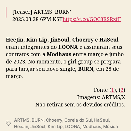
e
b
[Teaser] ARTMS ‘BURN’
a
2025.03.28 6PM KST
https://t.co/GOC8RSRzfF
c
k
Pre-save
https://t.co/6Z41wD3auh
#ARTMS
#아
HeeJin
,
Kim Lip
,
JinSoul
,
Choerry
e
HaSeul
르테미스
#OURII
#BURN
eram integrantes do
LOONA
e assinaram seus
pic.twitter.com/Q1BFuynnzg
contratos com a
Modhaus
entre março e junho
— Official ARTMS (@official_artms)
March
de 2023. No momento, o girl group se prepara
20, 2025
para lançar seu novo single,
BURN
, em 28 de
março.
Fonte (
1
), (
2
)
Imagens: ARTMS/X
Não retirar sem os devidos créditos.
ARTMS
,
BURN
,
Choerry
,
Coreia do Sul
,
HaSeul
,
T
HeeJin
,
JinSoul
,
Kim Lip
,
LOONA
,
Modhaus
,
Música
a