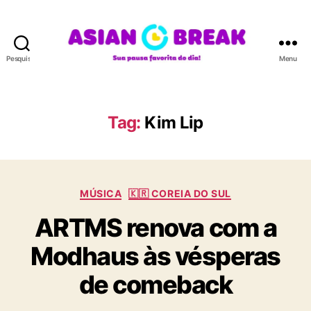
Pesquisar
Menu
A
S
I
A
Tag:
Kim Lip
N
B
R
E
C
A
MÚSICA
🇰🇷 COREIA DO SUL
a
K
ARTMS renova com a
t
e
Modhaus às vésperas
g
o
de comeback
r
i