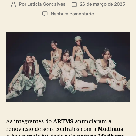
a
Por
Leticia Goncalves
26 de março de 2025
A
D
s
u
a
e
Nenhum comentário
t
t
m
o
a
A
r
d
R
d
e
T
o
p
M
p
u
S
o
b
r
s
l
e
t
i
n
c
o
a
v
ç
a
ã
c
o
o
m
As integrantes do
ARTMS
anunciaram a
a
M
renovação de seus contratos com a
Modhaus
.
o