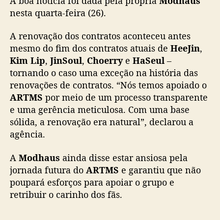
A boa notícia foi dada pela própria
Modhaus
d
nesta quarta-feira (26).
h
a
A renovação dos contratos aconteceu antes
u
mesmo do fim dos contratos atuais de
HeeJin
,
s
Kim Lip
,
JinSoul
,
Choerry
e
HaSeul
–
à
tornando o caso uma exceção na história das
s
v
renovações de contratos. “Nós temos apoiado o
é
ARTMS
por meio de um processo transparente
s
e uma gerência meticulosa. Com uma base
p
sólida, a renovação era natural”, declarou a
e
agência.
r
a
A
Modhaus
ainda disse estar ansiosa pela
s
jornada futura do
ARTMS
e garantiu que não
d
e
poupará esforços para apoiar o grupo e
c
retribuir o carinho dos fãs.
o
m