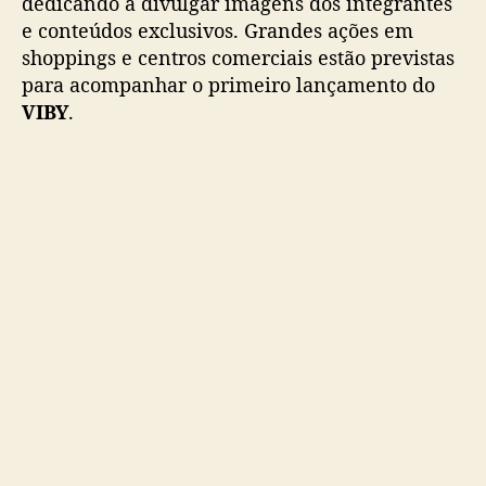
dedicando a divulgar imagens dos integrantes
s
🎧Pre-save/Pre-
e conteúdos exclusivos. Grandes ações em
i
add
https://t.co/pF7cxGsY8m
#VIBY
#バイビー
n
shoppings e centros comerciais estão previstas
#VIBY_恋におちたら
#RiiMJ
f
para acompanhar o primeiro lançamento do
pic.twitter.com/32LQAw5fj6
o
VIBY
.
r
— VIBY (@Official_VIBY)
March 11, 2026
m
a
ç
õ
e
s
a
n
t
e
s
d
e
d
e