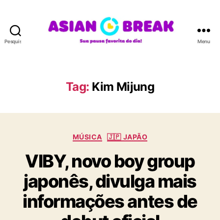
Pesquisar
Menu
A
S
I
A
Tag:
Kim Mijung
N
B
R
E
C
A
MÚSICA
🇯🇵 JAPÃO
a
K
VIBY, novo boy group
t
e
japonês, divulga mais
g
o
informações antes de
r
i