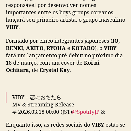
u
responsável por desenvolver nomes
p
importantes entre os boys groups coreanos,
j
lançará seu primeiro artista, o grupo masculino
a
VIBY
.
p
o
Formado por cinco integrantes japoneses (
IO
,
n
RENKI
,
AKITO
,
RYOHA
e
KOTARO
), o
VIBY
ê
fará um lançamento pré-debut no próximo dia
s
,
18 de março, com um cover de
Koi ni
d
Ochitara
, de
Crystal Kay
.
i
v
u
l
VIBY – 恋におちたら
g
MV & Streaming Release
a
➫ 2026.03.18 00:00 (JST)
@SpotifyJP
&
m
@AppleMusicJapan
a
Enquanto isso, as redes sociais do
VIBY
estão se
i