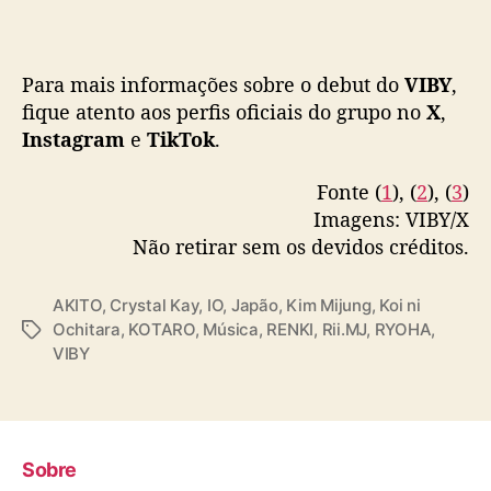
b
u
t
Para mais informações sobre o debut do
VIBY
,
o
fique atento aos perfis oficiais do grupo no
X
,
f
Instagram
e
TikTok
.
i
c
i
Fonte (
1
), (
2
), (
3
)
a
Imagens: VIBY/X
l
Não retirar sem os devidos créditos.
AKITO
,
Crystal Kay
,
IO
,
Japão
,
Kim Mijung
,
Koi ni
Ochitara
,
KOTARO
,
Música
,
RENKI
,
Rii.MJ
,
RYOHA
,
T
VIBY
a
g
s
Sobre