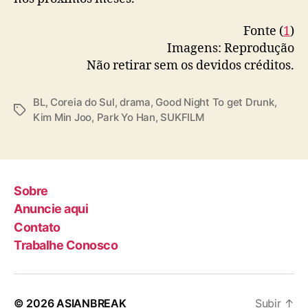
a
Fonte (
1
)
Imagens: Reprodução
Não retirar sem os devidos créditos.
BL
,
Coreia do Sul
,
drama
,
Good Night To get Drunk
,
T
Kim Min Joo
,
Park Yo Han
,
SUKFILM
a
g
s
Sobre
Anuncie aqui
Contato
Trabalhe Conosco
© 2026
ASIANBREAK
Subir
↑