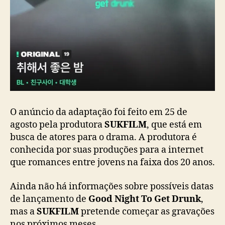
a
n
h
a
r
á
a
d
a
p
O anúncio da adaptação foi feito em 25 de
t
a
agosto pela produtora
SUKFILM
, que está em
ç
busca de atores para o drama. A produtora é
ã
conhecida por suas produções para a internet
o
que romances entre jovens na faixa dos 20 anos.
e
m
Ainda não há informações sobre possíveis datas
d
de lançamento de
Good Night To Get Drunk
,
r
mas a
SUKFILM
pretende começar as gravações
a
m
nos próximos meses.