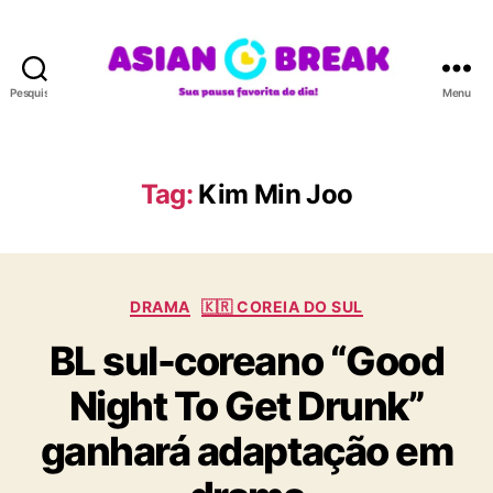
Pesquisar
Menu
A
S
I
A
Tag:
Kim Min Joo
N
B
R
E
C
A
DRAMA
🇰🇷 COREIA DO SUL
a
K
BL sul-coreano “Good
t
e
Night To Get Drunk”
g
o
ganhará adaptação em
r
i