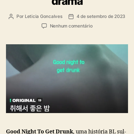
drama
a
s
Por
Leticia Goncalves
4 de setembro de 2023
A
D
u
a
e
Nenhum comentário
t
t
m
o
a
B
r
d
L
d
e
s
o
p
u
p
u
l
o
b
-
s
l
c
t
i
o
c
r
a
e
ç
a
ã
n
o
o
“
G
Good Night To Get Drunk
, uma história BL sul-