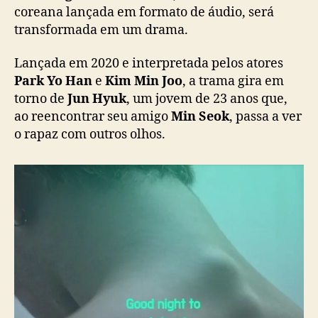
o
coreana lançada em formato de áudio, será
o
transformada em um drama.
d
N
Lançada em 2020 e interpretada pelos atores
i
Park Yo Han
e
Kim Min Joo
, a trama gira em
g
torno de
Jun Hyuk
, um jovem de 23 anos que,
h
ao reencontrar seu amigo
Min Seok
, passa a ver
t
o rapaz com outros olhos.
T
o
G
e
t
D
r
u
n
k
”
g