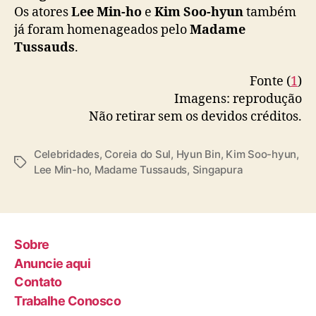
Os atores
Lee Min-ho
e
Kim Soo-hyun
também
já foram homenageados pelo
Madame
Tussauds
.
Fonte (
1
)
Imagens: reprodução
Não retirar sem os devidos créditos.
Celebridades
,
Coreia do Sul
,
Hyun Bin
,
Kim Soo-hyun
,
T
Lee Min-ho
,
Madame Tussauds
,
Singapura
a
g
s
Sobre
Anuncie aqui
Contato
Trabalhe Conosco