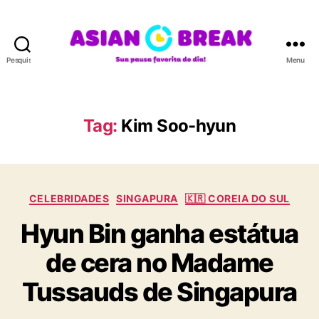
Pesquisar
Menu
A
S
I
A
Tag:
Kim Soo-hyun
N
B
R
E
C
A
CELEBRIDADES
SINGAPURA
🇰🇷 COREIA DO SUL
a
K
Hyun Bin ganha estátua
t
e
de cera no Madame
g
o
Tussauds de Singapura
r
i