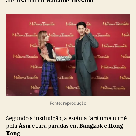
aterrisando no
Madame Tussaud
”.
a
u
d
s
d
e
S
i
n
g
a
p
u
r
a
Fonte: reprodução
Segundo a instituição, a estátua fará uma turnê
pela
Ásia
e fará paradas em
Bangkok
e
Hong
Kong
.