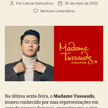
a
Por
Leticia Goncalves
30 de maio de 2022
A
D
s
u
a
e
Nenhum comentário
t
t
m
o
a
H
r
d
y
d
e
u
o
p
n
p
u
B
o
b
i
s
l
n
t
i
g
c
a
a
n
ç
h
ã
a
o
e
s
t
Na última sexta-feira, o
Madame Tussauds
,
á
museu conhecido por suas representações em
t