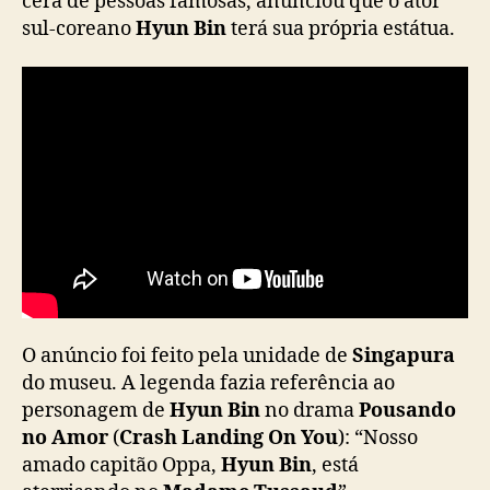
cera de pessoas famosas, anunciou que o ator
u
sul-coreano
Hyun Bin
terá sua própria estátua.
a
d
e
c
e
r
a
n
o
M
a
d
a
m
O anúncio foi feito pela unidade de
Singapura
e
do museu. A legenda fazia referência ao
T
personagem de
Hyun Bin
no drama
Pousando
u
no Amor
(
Crash Landing On You
): “Nosso
s
amado capitão Oppa,
Hyun Bin
, está
s