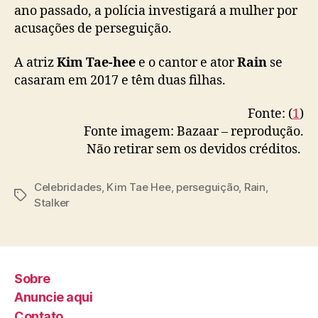
ano passado, a polícia investigará a mulher por
acusações de perseguição.
A atriz
Kim Tae-hee
e o cantor e ator
Rain
se
casaram em 2017 e têm duas filhas.
Fonte: (
1
)
Fonte imagem: Bazaar – reprodução.
Não retirar sem os devidos créditos.
Celebridades
,
Kim Tae Hee
,
perseguição
,
Rain
,
T
Stalker
a
g
s
Sobre
Anuncie aqui
Contato