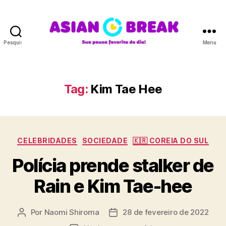
Pesquisar
Menu
A
S
I
A
Tag:
Kim Tae Hee
N
B
R
E
C
A
CELEBRIDADES
SOCIEDADE
🇰🇷 COREIA DO SUL
a
K
Polícia prende stalker de
t
e
Rain e Kim Tae-hee
g
o
r
Por
Naomi Shiroma
28 de fevereiro de 2022
A
D
i
u
a