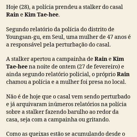
r
Hoje (28), a polícia prendeu a stalker do casal
d
Rain
e
Kim Tae-hee
.
e
R
Segundo relatório da polícia do distrito de
a
Youngsan-gu, em Seul, uma mulher de 47 anos é
i
a responsável pela perturbação do casal.
n
e
A stalker apertou a campainha de
Rain
e
Kim
K
i
Tae-hee
na noite de ontem (27 de fevereiro) e
m
ainda segundo relatório policial, o próprio
Rain
T
chamou a polícia e a mulher foi presa no local.
a
e
Não é de hoje que o casal vem sendo perturbado
-
e já arquivaram inúmeros relatórios na polícia
h
sobre a stalker fazendo barulho ao redor da
e
casa, seja com a campainha ou gritando.
e
Como as queixas estão se acumulando desde o