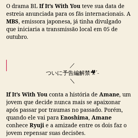
O drama BL
If It’s With You
teve sua data de
”
g
estreia anunciada para os fãs internacionais. A
a
MBS
, emissora japonesa, já tinha divulgado
n
que iniciaria a transmissão local em 05 de
h
outubro.
a
d
a
t
／
a
ついに予告編解禁🎥´-
d
＼
e
e
s
If It’s With You
conta a história de
Amane
, um
なら恋の世界観が凝縮された
t
jovem que decide nunca mais se apaixonar
予告編をお届け🍃
r
após passar por traumas no passado. Porém,
e
quando ele vai para
Enoshima
,
Amane
江の島を舞台に爽やかで
i
conhece
Ryuji
e a amizade entre os dois faz o
まばゆく甘酸っぱい物語をお楽しみに✨
a
jovem repensar suas decisões.
n