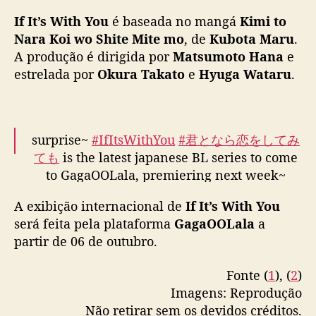
a
放送まであと1週間𓏸𓂂𓈒📢
#ドラマなら恋
#日向亘
If It’s With You
é baseada no mangá
Kimi to
T
#大倉空人
(
#原因は自分にある
。)
Nara Koi wo Shite Mite mo
, de
Kubota Maru
V
.
pic.twitter.com/ba2ojrsXbB
j
A produção é dirigida por
Matsumoto Hana
e
a
estrelada por
Okura Takato
e
Hyuga Wataru
.
— TVドラマ「君となら恋をしてみても」【公
p
式】 (@narakoi_dorama)
September 28, 2023
o
n
e
surprise~
#IfItsWithYou
#君となら恋をしてみ
s
ても
is the latest japanese BL series to come
a
to GagaOOLala, premiering next week~
e
n
A exibição internacional de
If It’s With You
a
available october 6th and globally (except
será feita pela plataforma
GagaOOLala
a
G
🇯🇵🇰🇷🇹🇼)
pic.twitter.com/itqX4kknpl
a
partir de 06 de outubro.
g
— GagaOOLala (@gagaoolala)
September 28,
a
2023
Fonte (
1
), (
2
)
O
Imagens: Reprodução
O
Não retirar sem os devidos créditos.