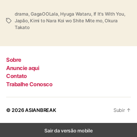
L
a
l
drama
,
GagaOOLala
,
Hyuga Wataru
,
If It's With You
,
a
Japão
,
Kimi to Nara Koi wo Shite Mite mo
,
Okura
T
Takato
a
g
s
Sobre
Anuncie aqui
Contato
Trabalhe Conosco
© 2026
ASIANBREAK
Subir
↑
Sair da versão mobile