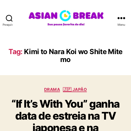
Pesquisar
Menu
A
S
I
A
Tag:
Kimi to Nara Koi wo Shite Mite
N
mo
B
R
E
A
K
C
DRAMA
🇯🇵 JAPÃO
a
“If It’s With You” ganha
t
e
data de estreia na TV
g
o
japonesa e na
r