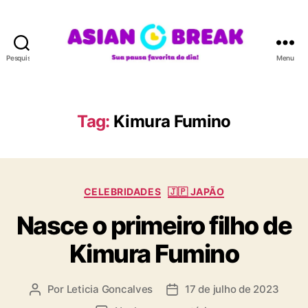
Pesquisar
Menu
A
S
I
A
Tag:
Kimura Fumino
N
B
R
E
C
A
CELEBRIDADES
🇯🇵 JAPÃO
a
K
Nasce o primeiro filho de
t
e
Kimura Fumino
g
o
r
Por
Leticia Goncalves
17 de julho de 2023
A
D
i
u
a