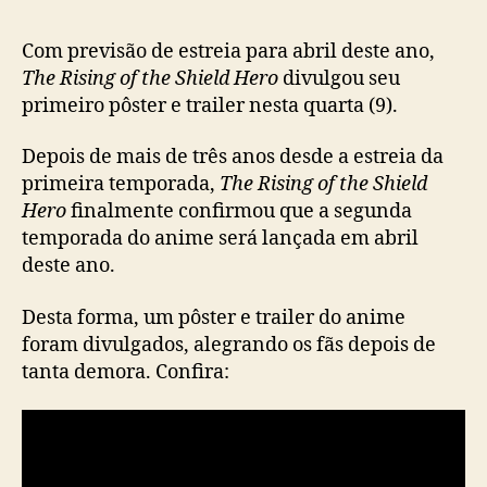
t
h
e
Com previsão de estreia para abril deste ano,
S
The Rising of the Shield Hero
divulgou seu
h
primeiro pôster e trailer nesta quarta (9).
i
e
Depois de mais de três anos desde a estreia da
l
primeira temporada,
The Rising of the Shield
d
Hero
finalmente confirmou que a segunda
H
temporada do anime será lançada em abril
e
deste ano.
r
o
’
Desta forma, um pôster e trailer do anime
d
foram divulgados, alegrando os fãs depois de
i
tanta demora. Confira:
v
u
l
g
a