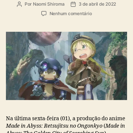
a
Por
Naomi Shiroma
3 de abril de 2022
A
D
s
u
a
e
Nenhum comentário
t
t
m
o
a
M
r
d
a
d
e
d
o
p
e
p
u
I
o
b
n
s
l
A
t
i
b
c
y
a
s
ç
s
ã
a
o
n
u
n
Na última sexta-feira (01), a produção do anime
c
Made in Abyss: Retsujitsu no Ongonkyo
(
Made in
i