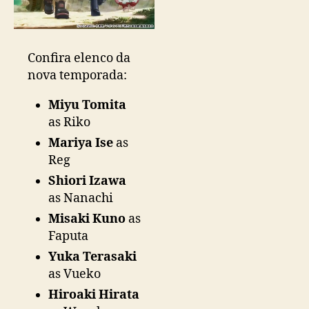
a
s
e
g
Confira elenco da
u
nova temporada:
n
d
Miyu Tomita
a
as Riko
t
e
Mariya Ise
as
m
Reg
p
Shiori Izawa
o
as Nanachi
r
a
Misaki Kuno
as
d
Faputa
a
Yuka Terasaki
as Vueko
Hiroaki Hirata