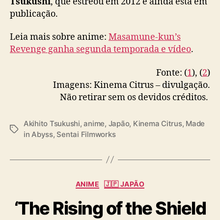
Tsukushi
, que estreou em 2012 e ainda está em
publicação.
Leia mais sobre anime:
Masamune-kun’s
Revenge ganha segunda temporada e vídeo
.
Fonte: (
1
), (
2
)
Imagens: Kinema Citrus – divulgação.
Não retirar sem os devidos créditos.
Akihito Tsukushi
,
anime
,
Japão
,
Kinema Citrus
,
Made
T
in Abyss
,
Sentai Filmworks
a
g
s
C
ANIME
🇯🇵 JAPÃO
a
‘The Rising of the Shield
t
e