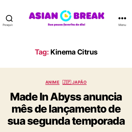
Pesquisar
Menu
A
S
I
A
Tag:
Kinema Citrus
N
B
R
E
C
A
ANIME
🇯🇵 JAPÃO
a
K
Made In Abyss anuncia
t
e
mês de lançamento de
g
o
sua segunda temporada
r
i