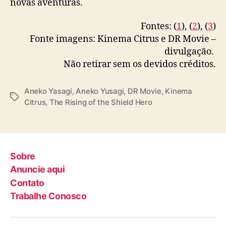
novas aventuras.
Fontes: (
1
), (
2
), (
3
)
Fonte imagens: Kinema Citrus e DR Movie –
divulgação.
Não retirar sem os devidos créditos.
Aneko Yasagi
,
Aneko Yusagi
,
DR Movie
,
Kinema
T
Citrus
,
The Rising of the Shield Hero
a
g
s
Sobre
Anuncie aqui
Contato
Trabalhe Conosco