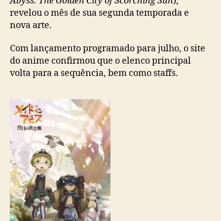
Abyss: The Golden City of Scorching Sun
),
a
revelou o mês de sua segunda temporada e
m
nova arte.
ê
s
Com lançamento programado para julho, o site
d
do anime confirmou que o elenco principal
e
volta para a sequência, bem como staffs.
l
a
n
ç
a
m
e
n
t
o
d
e
s
u