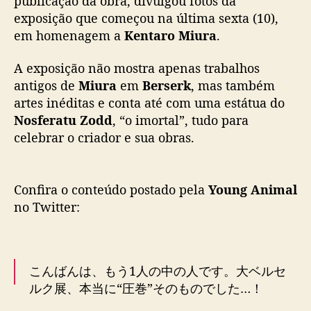
publicação da obra, divulgou fotos da
e
exposição que começou na última sexta (10),
d
em homenagem a
Kentaro Miura
.
i
c
A exposição não mostra apenas trabalhos
a
antigos de
Miura
em
Berserk
, mas também
d
artes inéditas e conta até com uma estátua do
a
a
Nosferatu Zodd
, “o imortal”, tudo para
K
celebrar o criador e sua obras.
e
n
t
Confira o conteúdo postado pela
Young Animal
a
no Twitter:
r
o
M
i
こんばんは、もう1人の中の人です。大ベルセ
u
r
ルク展、本当に“圧巻”そのものでした…！
a