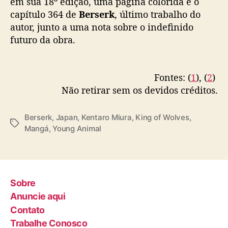
em sua 18º edição, uma página colorida e o
capítulo 364 de
Berserk
, último trabalho do
autor, junto a uma nota sobre o indefinido
futuro da obra.
Fontes: (
1
), (
2
)
Não retirar sem os devidos créditos.
Berserk
,
Japan
,
Kentaro Miura
,
King of Wolves
,
T
Mangá
,
Young Animal
a
g
s
Sobre
Anuncie aqui
Contato
Trabalhe Conosco