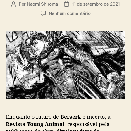
a
Por
Naomi Shiroma
11 de setembro de 2021
A
D
s
u
a
e
Nenhum comentário
t
t
m
o
a
F
r
d
o
d
e
t
o
p
o
p
u
s
o
b
d
s
l
a
t
i
e
c
x
a
p
ç
o
ã
s
o
i
ç
Enquanto o futuro de
Berserk
é incerto, a
ã
o
Revista Young Animal
, responsável pela
d