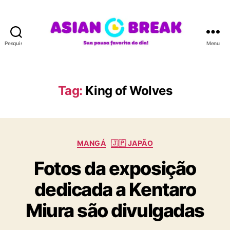
Pesquisar
Menu
A
S
I
A
Tag:
King of Wolves
N
B
R
E
C
A
MANGÁ
🇯🇵 JAPÃO
a
K
Fotos da exposição
t
e
dedicada a Kentaro
g
o
Miura são divulgadas
r
i