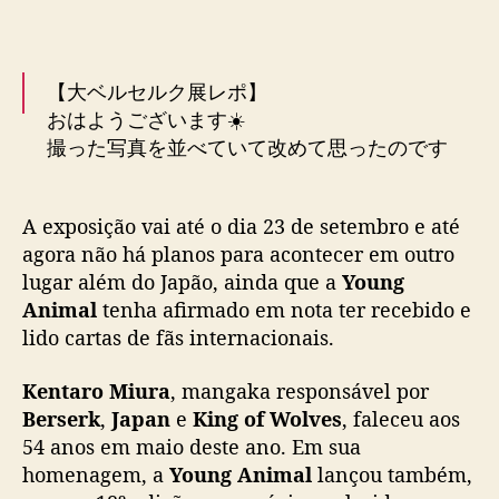
s
「原画を見る」ということにこれだけの意味が
ã
あるマンガはなかなかないのではと思います。
o
d
【大ベルセルク展レポ】
キャプションもなく、ただ美しい額縁に入れた
i
おはようございます☀️
原画を堂々と飾るさまに震えました。
v
撮った写真を並べていて改めて思ったのです
u
が、ベルセルクはモノクロの原画の密度が高
l
ぜひご自身の目でお確かめを！👁
く、カラーと並べても全く見劣りしません
g
pic.twitter.com/o66XlnXS8a
A exposição vai até o dia 23 de setembro e até
ね…！
a
agora não há planos para acontecer em outro
d
— ヤングアニマル公式 (@YoungAnimalHaku)
a
lugar além do Japão, ainda que a
Young
ちなみに中の人は１枚目の原画に魅入られて、
September 9, 2021
s
Animal
tenha afirmado em nota ter recebido e
その場から離れられなくなりました。行かれる
lido cartas de fãs internacionais.
際は必見です🙆
pic.twitter.com/ll0rSmAdyV
— ヤングアニマル公式 (@YoungAnimalHaku)
Kentaro Miura
, mangaka responsável por
September 10, 2021
Berserk
,
Japan
e
King of Wolves
, faleceu aos
54 anos em maio deste ano. Em sua
homenagem, a
Young Animal
lançou também,