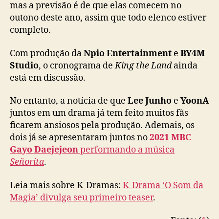
g
mas a previsão é de que elas comecem no
o
outono deste ano, assim que todo elenco estiver
n
completo.
i
s
Com produção da
Npio Entertainment
e
BY4M
t
Studio
, o cronograma de
King the Land
ainda
a
está em discussão.
s
d
o
No entanto, a notícia de que
Lee Junho
e
YoonA
K
juntos em um drama já tem feito muitos fãs
-
ficarem ansiosos pela produção. Ademais, os
D
dois já se apresentaram juntos no
2021 MBC
r
Gayo Daejejeon
performando a música
a
Señorita
.
m
a
Leia mais sobre K-Dramas:
K-Drama ‘O Som da
‘
K
Magia’ divulga seu primeiro teaser
.
i
n