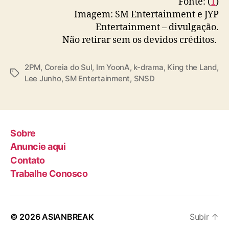
Fonte: (
1
)
g
Imagem: SM Entertainment e JYP
t
Entertainment – divulgação.
h
Não retirar sem os devidos créditos.
e
L
a
2PM
,
Coreia do Sul
,
Im YoonA
,
k-drama
,
King the Land
,
T
n
Lee Junho
,
SM Entertainment
,
SNSD
a
d
g
’
s
Sobre
Anuncie aqui
Contato
Trabalhe Conosco
© 2026
ASIANBREAK
Subir
↑