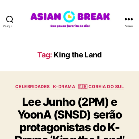
Pesquisar
Menu
A
S
I
A
Tag:
King the Land
N
B
R
E
C
A
CELEBRIDADES
K-DRAMA
🇰🇷 COREIA DO SUL
a
K
Lee Junho (2PM) e
t
e
YoonA (SNSD) serão
g
o
protagonistas do K-
r
i