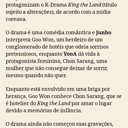
o
protagonizam o K-Drama
King the Land
(título
o
sujeito a alterações), de acordo com a mídia
n
coreana.
A
(
O drama é uma comédia romântica e
Junho
S
interpreta Goo Won, um herdeiro de um
N
conglomerado de hotéis que odeia sorrisos
S
pretensiosos, enquanto
YooA
dá vida à
D
)
protagonista feminina, Chon Sarang, uma
s
mulher que não consegue deixar de sorrir,
e
mesmo quando não quer.
r
ã
Enquanto está envolvido em uma briga por
o
herança, Goo Won conhece Chon Sarang, que se
p
é hotelier do
King the Land
por amar o lugar
r
devido a memórias de infância.
o
t
a
O drama ainda não começou suas gravações,