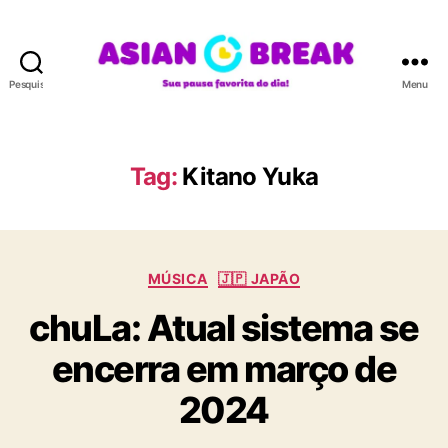
Pesquisar
Menu
A
S
I
A
Tag:
Kitano Yuka
N
B
R
E
C
A
MÚSICA
🇯🇵 JAPÃO
a
K
chuLa: Atual sistema se
t
e
encerra em março de
g
o
2024
r
i