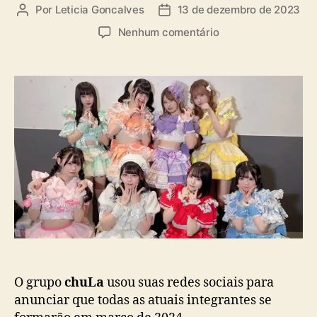
a
Por
Leticia Goncalves
13 de dezembro de 2023
A
D
s
u
a
e
Nenhum comentário
t
t
m
o
a
c
r
d
h
d
e
u
o
p
L
p
u
a
o
b
:
s
l
A
t
i
t
c
u
a
a
ç
l
ã
s
o
i
s
t
O grupo
chuLa
usou suas redes sociais para
e
anunciar que todas as atuais integrantes se
m