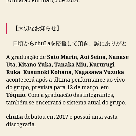
formarão em março de 2024.
a
s
e
e
【大切なお知らせ】
n
c
日頃からchuLaを応援して頂き、誠にありがと
e
うございます。
r
A graduação de
Sato Marin
,
Aoi Seina, Nanase
r
大切なお知らせとなりますので、皆様ご一読下
Uta
,
Kitano Yuka, Tanaka Miu, Kururugi
a
さい。
#ちゅら
pic.twitter.com/WeLcWuV4X7
e
Ruka
,
Kusunoki Kohana
,
Nagasawa Yuzuka
m
— chuLa公式 (@chuLa_official)
December 13,
acontecerá após a última performance ao vivo
m
2023
do grupo, prevista para 12 de março, em
a
Tóquio
. Com a graduação das integrantes,
r
também se encerrará o sistema atual do grupo.
ç
o
chuLa
debutou em 2017 e possui uma vasta
d
discografia.
e
2