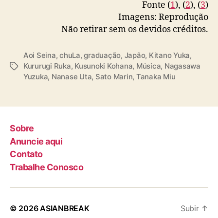
0
Fonte (
1
), (
2
), (
3
)
2
Imagens: Reprodução
4
Não retirar sem os devidos créditos.
Aoi Seina
,
chuLa
,
graduação
,
Japão
,
Kitano Yuka
,
Kururugi Ruka
,
Kusunoki Kohana
,
Música
,
Nagasawa
T
Yuzuka
,
Nanase Uta
,
Sato Marin
,
Tanaka Miu
a
g
s
Sobre
Anuncie aqui
Contato
Trabalhe Conosco
© 2026
ASIANBREAK
Subir
↑