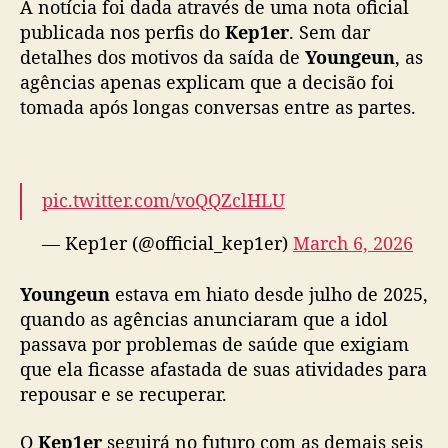
A notícia foi dada através de uma nota oficial
r
publicada nos perfis do
Kep1er
. Sem dar
o
detalhes dos motivos da saída de
Youngeun
, as
u
agências apenas explicam que a decisão foi
p
tomada após longas conversas entre as partes.
K
e
p
1
e
pic.twitter.com/voQQZclHLU
r
— Kep1er (@official_kep1er)
March 6, 2026
Youngeun
estava em hiato desde julho de 2025,
quando as agências anunciaram que a idol
passava por problemas de saúde que exigiam
que ela ficasse afastada de suas atividades para
repousar e se recuperar.
O
Kep1er
seguirá no futuro com as demais seis