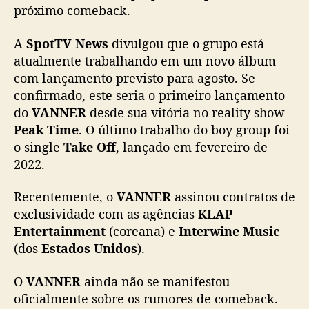
g
próximo comeback.
e
r
A
SpotTV News
divulgou que o grupo está
e
atualmente trabalhando em um novo álbum
m
com lançamento previsto para agosto. Se
c
confirmado, este seria o primeiro lançamento
o
do
VANNER
desde sua vitória no reality show
m
e
Peak Time
. O último trabalho do boy group foi
b
o single
Take Off
, lançado em fevereiro de
a
2022.
c
k
Recentemente, o
VANNER
assinou contratos de
p
exclusividade com as agências
KLAP
a
Entertainment
(coreana) e
Interwine Music
r
(dos
Estados Unidos
).
a
a
g
O
VANNER
ainda não se manifestou
o
oficialmente sobre os rumores de comeback.
s