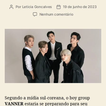
a
Por
Leticia Goncalves
19 de junho de 2023
A
D
s
u
a
e
Nenhum comentário
t
t
m
o
a
V
r
d
A
d
e
N
o
p
N
p
u
E
o
b
R
s
l
:
t
i
R
c
u
a
m
ç
o
ã
r
o
e
s
Segundo a mídia sul-coreana, o boy group
s
u
VANNER
estaria se preparando para seu