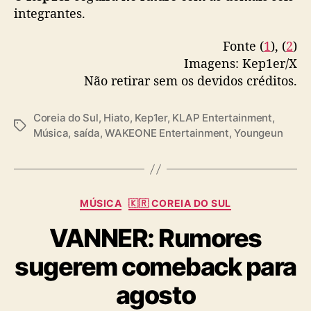
integrantes.
Fonte (
1
), (
2
)
Imagens: Kep1er/X
Não retirar sem os devidos créditos.
Coreia do Sul
,
Hiato
,
Kep1er
,
KLAP Entertainment
,
T
Música
,
saída
,
WAKEONE Entertainment
,
Youngeun
a
g
s
C
MÚSICA
🇰🇷 COREIA DO SUL
a
VANNER: Rumores
t
e
sugerem comeback para
g
o
agosto
r
i