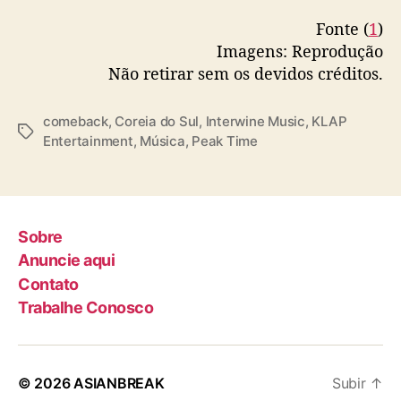
t
Fonte (
1
)
o
Imagens: Reprodução
Não retirar sem os devidos créditos.
comeback
,
Coreia do Sul
,
Interwine Music
,
KLAP
T
Entertainment
,
Música
,
Peak Time
a
g
s
Sobre
Anuncie aqui
Contato
Trabalhe Conosco
© 2026
ASIANBREAK
Subir
↑