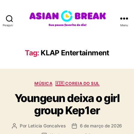
Pesquisar
Menu
A
S
I
A
Tag:
KLAP Entertainment
N
B
R
E
C
A
MÚSICA
🇰🇷 COREIA DO SUL
a
K
Youngeun deixa o girl
t
e
group Kep1er
g
o
r
Por
Leticia Goncalves
6 de março de 2026
A
D
i
u
a