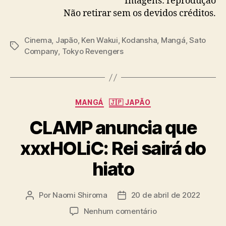
Imagens: reprodução
c
Não retirar sem os devidos créditos.
i
n
e
Cinema
,
Japão
,
Ken Wakui
,
Kodansha
,
Mangá
,
Sato
m
T
Company
,
Tokyo Revengers
a
a
s
g
b
s
r
C
a
MANGÁ
🇯🇵 JAPÃO
a
s
CLAMP anuncia que
t
i
e
l
xxxHOLiC: Rei sairá do
g
e
o
i
hiato
r
r
i
o
a
s
Por
Naomi Shiroma
20 de abril de 2022
A
D
s
u
a
e
Nenhum comentário
t
t
m