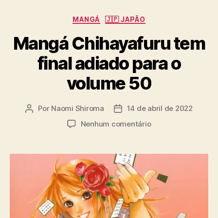
C
MANGÁ
🇯🇵 JAPÃO
a
Mangá Chihayafuru tem
t
e
final adiado para o
g
o
volume 50
r
i
a
Por
Naomi Shiroma
14 de abril de 2022
A
D
s
u
a
e
Nenhum comentário
t
t
m
o
a
M
r
d
a
d
e
n
o
p
g
p
u
á
o
b
C
s
l
h
t
i