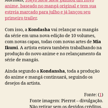
Ademais,
Tokyo Mew Mew
ganhou um novo
o
anime, baseado no mangá original e tem sua
r
c
estreia marcado para julho e já lançou seu
o
primeiro trailer
.
n
t
Com isso, a
Kondasha
vai relançar os mangás
a
da série em uma nova edição de 10 volumes,
d
com novas capas, todas com novas artes de
Mia
e
Ikumi
. A artista estava também trabalhando na
u
produção do novo anime e no relançamento da
m
a
série de mangás.
h
e
Ainda segundo a
Kondansha
, toda a produção
m
do anime e mangá continuará, seguindo os
o
desejos da artista.
r
r
Fonte: (
1
)
a
Fonte imagem: Pierrot – divulgação.
g
Não retirar sem os devidos créditos.
i