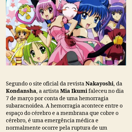
d
e
a
o
p
I
p
u
k
o
b
u
s
l
m
t
i
i
c
,
a
i
ç
l
ã
u
o
s
t
r
Segundo o site oficial da revista
Nakayoshi
, da
a
Kondansha
, a artista
Mia Ikumi
faleceu no dia
d
7 de março por conta de uma hemorragia
o
subaracnoidea. A hemorragia acontece entre o
r
espaço do cérebro e a membrana que cobre o
a
cérebro, é uma emergência médica e
d
normalmente ocorre pela ruptura de um
e