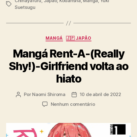
Chihayafuru
,
Japão
,
Kodansha
,
Mangá
,
Yuki
T
Suetsugu
a
g
s
C
MANGÁ
🇯🇵 JAPÃO
a
Mangá Rent-A-(Really
t
e
Shy!)-Girlfriend volta ao
g
o
hiato
r
i
a
Por
Naomi Shiroma
10 de abril de 2022
A
D
s
u
a
e
Nenhum comentário
t
t
m
o
a
M
r
d
a
d
e
n
o
p