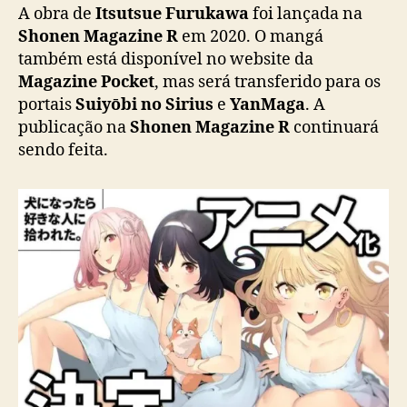
a
A obra de
Itsutsue Furukawa
foi lançada na
r
Shonen Magazine R
em 2020. O mangá
a
também está disponível no website da
S
Magazine Pocket
, mas será transferido para os
u
portais
Suiyōbi no Sirius
e
YanMaga
. A
k
publicação na
Shonen Magazine R
continuará
i
sendo feita.
n
a
H
i
t
o
n
i
H
i
r
o
w