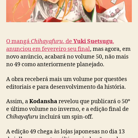
i
c
h
a
a
ç
y
ã
a
o
f
O mangá
Chihayafuru
, de
Yuki Suetsugu
,
u
anunciou em fevereiro seu final
, mas agora, em
r
u
novo anúncio, acabará no volume 50, não mais
t
no 49 como anteriormente planejado.
e
m
A obra receberá mais um volume por questões
f
editoriais e para desenvolvimento da história.
i
n
Assim, a
Kodansha
revelou que publicará o 50º
a
e último volume no inverno, e a edição final de
l
Chihayafuru
incluirá um spin-off.
a
d
i
A edição 49 chega às lojas japonesas no dia 13
a