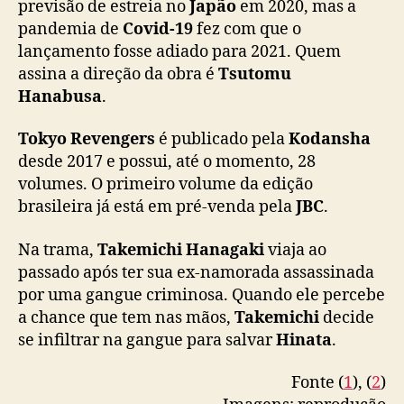
previsão de estreia no
Japão
em 2020, mas a
s
pandemia de
Covid-19
fez com que o
t
r
lançamento fosse adiado para 2021. Quem
e
assina a direção da obra é
Tsutomu
a
Hanabusa
.
r
a
Tokyo Revengers
é publicado pela
Kodansha
i
desde 2017 e possui, até o momento, 28
n
volumes. O primeiro volume da edição
d
brasileira já está em pré-venda pela
JBC
.
a
e
m
Na trama,
Takemichi Hanagaki
viaja ao
2
passado após ter sua ex-namorada assassinada
0
por uma gangue criminosa. Quando ele percebe
2
a chance que tem nas mãos,
Takemichi
decide
2
se infiltrar na gangue para salvar
Hinata
.
n
o
Fonte (
1
), (
2
)
s