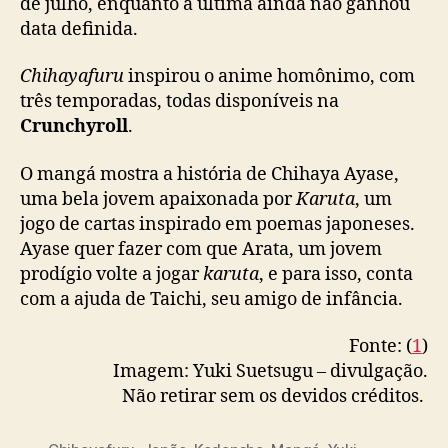
de julho, enquanto a última ainda não ganhou
d
data definida.
o
p
Chihayafuru
inspirou o anime homônimo, com
a
três temporadas, todas disponíveis na
r
Crunchyroll
.
a
o
v
O mangá mostra a história de Chihaya Ayase,
o
uma bela jovem apaixonada por
Karuta
, um
l
jogo de cartas inspirado em poemas japoneses.
u
Ayase quer fazer com que Arata, um jovem
m
prodígio volte a jogar
karuta
, e para isso, conta
e
com a ajuda de Taichi, seu amigo de infância.
5
0
Fonte: (
1
)
Imagem: Yuki Suetsugu – divulgação.
Não retirar sem os devidos créditos.