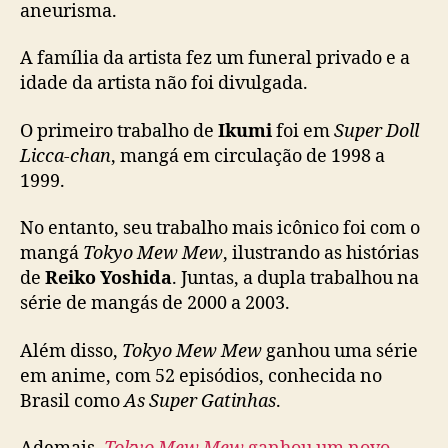
aneurisma.
T
o
k
A família da artista fez um funeral privado e a
y
idade da artista não foi divulgada.
o
M
O primeiro trabalho de
Ikumi
foi em
Super Doll
e
Licca-chan
, mangá em circulação de 1998 a
w
1999.
M
e
No entanto, seu trabalho mais icônico foi com o
w
mangá
Tokyo Mew Mew
, ilustrando as histórias
,
f
de
Reiko Yoshida
. Juntas, a dupla trabalhou na
a
série de mangás de 2000 a 2003.
l
e
Além disso,
Tokyo Mew Mew
ganhou uma série
c
em anime, com 52 episódios, conhecida no
e
Brasil como
As Super Gatinhas
.
u
p