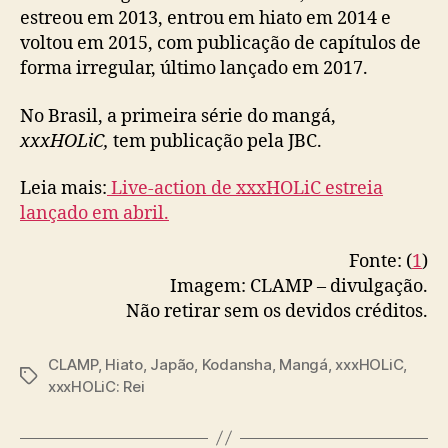
estreou em 2013, entrou em hiato em 2014 e
voltou em 2015, com publicação de capítulos de
forma irregular, último lançado em 2017.
No Brasil, a primeira série do mangá,
xxxHOLiC,
tem publicação pela JBC.
Leia mais:
Live-action de xxxHOLiC estreia
lançado em abril.
Fonte: (
1
)
Imagem: CLAMP – divulgação.
Não retirar sem os devidos créditos.
CLAMP
,
Hiato
,
Japão
,
Kodansha
,
Mangá
,
xxxHOLiC
,
T
xxxHOLiC: Rei
a
g
s