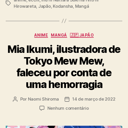
T
m
Hirowareta
,
Japão
,
Kodansha
,
Mangá
a
e
g
s
C
ANIME
MANGÁ
🇯🇵 JAPÃO
a
Mia Ikumi, ilustradora de
t
e
Tokyo Mew Mew,
g
o
faleceu por conta de
r
i
uma hemorragia
a
s
Por
Naomi Shiroma
14 de março de 2022
A
D
u
a
e
Nenhum comentário
t
t
m
o
a
M
r
d
i