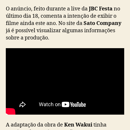
e
O anúncio, feito durante a live da
JBC Festa
no
-
último dia 18, comenta a intenção de exibir o
a
filme ainda este ano. No site da
Sato Company
c
já é possível visualizar algumas informações
t
sobre a produção.
i
o
n
d
o
m
a
n
g
á
d
e
v
e
A adaptação da obra de
Ken Wakui
tinha
e