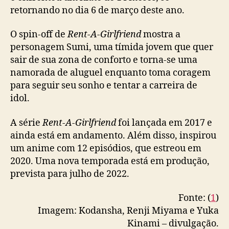
-
retornando no dia 6 de março deste ano.
G
i
O spin-off de
Rent-A-Girlfriend
mostra a
r
personagem Sumi, uma tímida jovem que quer
l
sair de sua zona de conforto e torna-se uma
f
namorada de aluguel enquanto toma coragem
r
para seguir seu sonho e tentar a carreira de
i
idol.
e
n
d
A série
Rent-A-Girlfriend
foi lançada em 2017 e
v
ainda está em andamento. Além disso, inspirou
o
um anime com 12 episódios, que estreou em
l
2020. Uma nova temporada está em produção,
t
prevista para julho de 2022.
a
a
Fonte: (
1
)
o
Imagem: Kodansha, Renji Miyama e Yuka
h
i
Kinami – divulgação.