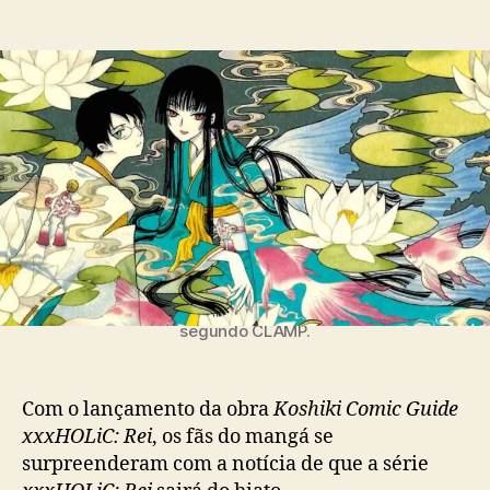
o
a
C
r
d
L
d
e
A
o
p
M
p
u
P
o
b
a
s
l
n
t
i
u
c
n
a
c
ç
i
ã
a
o
q
ilustração do mangá xxxHOLiC, que sairá do hiato,
u
segundo CLAMP.
e
x
x
Com o lançamento da obra
Koshiki Comic Guide
x
xxxHOLiC: Rei
, os fãs do mangá se
H
surpreenderam com a notícia de que a série
O