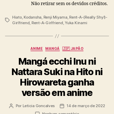
a
Não retirar sem os devidos créditos.
t
o
Hiato
,
Kodansha
,
Renji Miyama
,
Rent-A-(Really Shy!)-
T
Girlfriend
,
Rent-A-Girlfriend
,
Yuka Kinami
a
g
s
C
ANIME
MANGÁ
🇯🇵 JAPÃO
a
Mangá ecchi Inu ni
t
e
Nattara Suki na Hito ni
g
o
Hirowareta ganha
r
i
versão em anime
a
s
Por
Leticia Goncalves
14 de março de 2022
A
D
u
a
e
Nenhum comentário