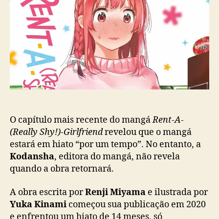
g
p
u
á
o
b
R
s
l
e
t
i
n
c
t
a
-
ç
A
ã
-
o
(
R
e
O capítulo mais recente do mangá
Rent-A-
a
(Really Shy!)-Girlfriend
revelou que o mangá
l
estará em hiato “por um tempo”. No entanto, a
l
Kodansha
, editora do mangá, não revela
y
quando a obra retornará.
S
h
A obra escrita por
Renji Miyama
e ilustrada por
y
Yuka Kinami
começou sua publicação em 2020
!
e enfrentou um hiato de 14 meses, só
)