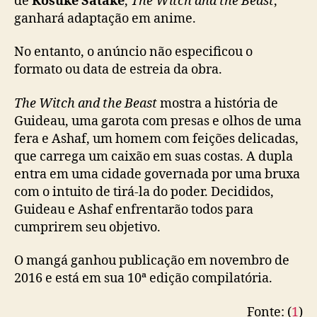
de
Kosuke Satake
,
The Witch and the Beast
,
t
ganhará adaptação em anime.
h
e
No entanto, o anúncio não especificou o
B
formato ou data de estreia da obra.
e
a
The Witch and the Beast
mostra a história de
s
t
Guideau, uma garota com presas e olhos de uma
’
fera e Ashaf, um homem com feições delicadas,
g
que carrega um caixão em suas costas. A dupla
a
entra em uma cidade governada por uma bruxa
n
com o intuito de tirá-la do poder. Decididos,
h
Guideau e Ashaf enfrentarão todos para
a
cumprirem seu objetivo.
r
á
O mangá ganhou publicação em novembro de
u
m
2016 e está em sua 10ª edição compilatória.
a
n
Fonte: (
1
)