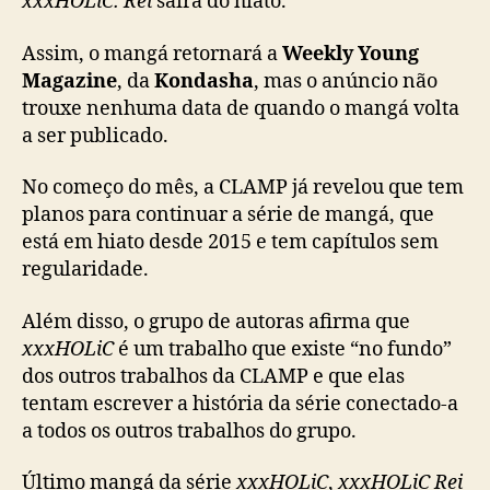
xxxHOLiC: Rei
sairá do hiato.
L
i
Assim, o mangá retornará a
Weekly Young
C
:
Magazine
, da
Kondasha
, mas o anúncio não
R
trouxe nenhuma data de quando o mangá volta
e
a ser publicado.
i
s
No começo do mês, a CLAMP já revelou que tem
a
planos para continuar a série de mangá, que
i
está em hiato desde 2015 e tem capítulos sem
r
regularidade.
á
d
o
Além disso, o grupo de autoras afirma que
h
xxxHOLiC
é um trabalho que existe “no fundo”
i
dos outros trabalhos da CLAMP e que elas
a
tentam escrever a história da série conectado-a
t
a todos os outros trabalhos do grupo.
o
Último mangá da série
xxxHOLiC
,
xxxHOLiC Rei