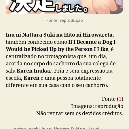
a
r
e
t
Fonte: reprodução
a
g
Inu ni Nattara Suki na Hito ni Hirowareta
,
a
também conhecido como
If I Became a Dog I
n
Would be Picked Up by the Person I Like
, é
h
centralizado no protagonista que, um dia,
a
acorda no corpo do cachorro da sua colega de
v
sala
Karen Inukar
. Fria e sem expressão na
e
r
escola,
Karen
é uma pessoa totalmente
s
diferente em sua casa com o seu cachorro.
ã
o
Fonte (
1
)
e
Imagens: reprodução
m
Não retirar sem os devidos créditos.
a
n
i
anime
,
ecchi
,
Inu ni Nattara Suki na Hito ni