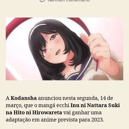
t
t
m
o
a
M
r
d
a
d
e
n
o
p
g
p
u
á
o
b
e
s
l
c
t
i
c
c
h
a
i
ç
I
ã
n
o
u
n
A
Kodansha
anunciou nesta segunda, 14 de
i
março, que o mangá ecchi
Inu ni Nattara Suki
N
na Hito ni Hirowareta
vai ganhar uma
a
adaptação em anime prevista para 2023.
t
t