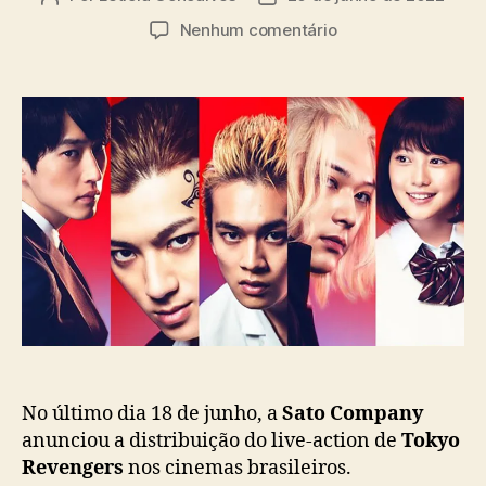
u
a
e
Nenhum comentário
t
t
m
o
a
T
r
d
o
d
e
k
o
p
y
p
u
o
o
b
R
s
l
e
t
i
v
c
e
a
n
ç
g
ã
e
o
r
s
:
No último dia 18 de junho, a
Sato Company
L
anunciou a distribuição do live-action de
Tokyo
i
Revengers
nos cinemas brasileiros.
v