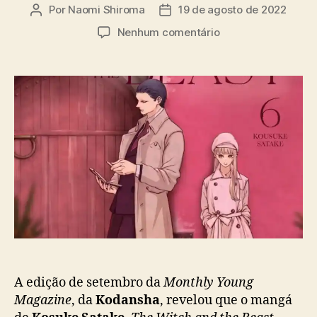
a
Por
Naomi Shiroma
19 de agosto de 2022
A
D
s
u
a
e
Nenhum comentário
t
t
m
o
a
M
r
d
a
d
e
n
o
p
g
p
u
á
o
b
‘
s
l
T
t
i
h
c
e
a
W
ç
i
ã
t
o
c
h
a
A edição de setembro da
Monthly Young
n
Magazine
, da
Kodansha
, revelou que o mangá
d