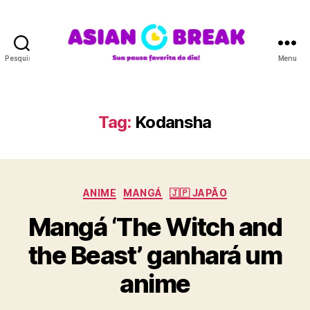
Pesquisar
Menu
A
S
I
A
Tag:
Kodansha
N
B
R
E
C
A
ANIME
MANGÁ
🇯🇵 JAPÃO
a
K
Mangá ‘The Witch and
t
e
the Beast’ ganhará um
g
o
anime
r
i