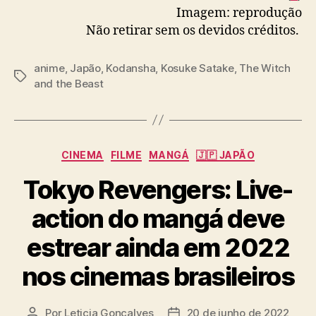
i
Imagem: reprodução
m
Não retirar sem os devidos créditos.
e
anime
,
Japão
,
Kodansha
,
Kosuke Satake
,
The Witch
T
and the Beast
a
g
s
C
CINEMA
FILME
MANGÁ
🇯🇵 JAPÃO
a
Tokyo Revengers: Live-
t
e
action do mangá deve
g
o
estrear ainda em 2022
r
i
nos cinemas brasileiros
a
s
Por
Leticia Goncalves
20 de junho de 2022
A
D