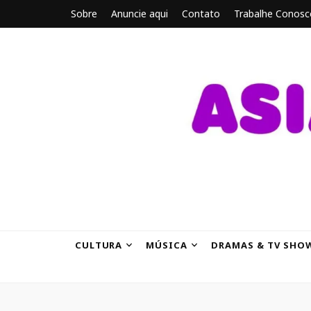
Sobre
Anuncie aqui
Contato
Trabalhe Conosc
ASIANBRE
Tudo sobre o entretenimento asiático.
CULTURA
MÚSICA
DRAMAS & TV SHO