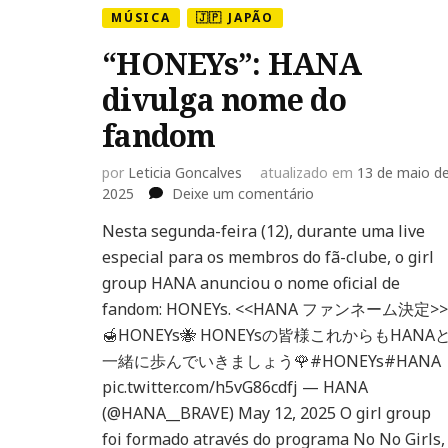
MÚSICA
🇯🇵 JAPÃO
“HONEYs”: HANA
divulga nome do
fandom
por
Leticia Goncalves
atualizado em
13 de maio d
em
2025
Deixe um comentário
“HONEYs”:
Nesta segunda-feira (12), durante uma live
HANA
especial para os membros do fã-clube, o girl
divulga
nome
group HANA anunciou o nome oficial de
do
fandom: HONEYs. <<HANA ファンネーム決定>>
fandom
🍯HONEYs🐝 HONEYsの皆様これからもHANA
一緒に歩んでいきましょう🌹#HONEYs#HANA
pic.twitter.com/h5vG86cdfj — HANA
(@HANA__BRAVE) May 12, 2025 O girl group
foi formado através do programa No No Girls,