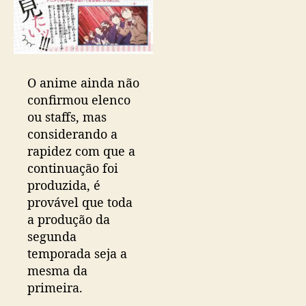
d
a
t
a
d
O anime ainda não
e
e
confirmou elenco
s
ou staffs, mas
t
considerando a
r
rapidez com que a
e
continuação foi
i
produzida, é
a
provável que toda
a produção da
segunda
temporada seja a
mesma da
primeira.