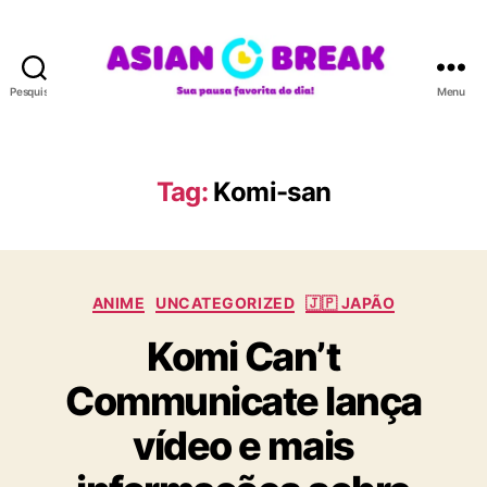
Pesquisar
Menu
A
S
I
A
Tag:
Komi-san
N
B
R
E
C
A
ANIME
UNCATEGORIZED
🇯🇵 JAPÃO
a
K
Komi Can’t
t
e
Communicate lança
g
o
vídeo e mais
r
i