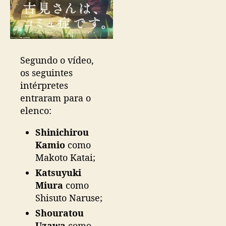
u
n
d
a
t
Segundo o vídeo,
e
os seguintes
m
intérpretes
p
o
entraram para o
r
elenco:
a
d
Shinichirou
a
Kamio
como
Makoto Katai;
Katsuyuki
Miura
como
Shisuto Naruse;
Shouratou
Uzawa
como