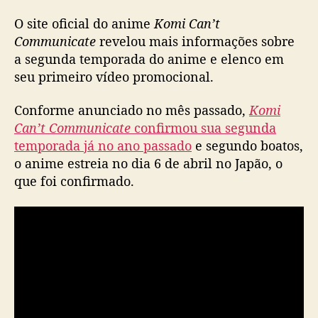
u
O site oficial do anime
Komi Can’t
n
i
Communicate
revelou mais informações sobre
c
a segunda temporada do anime e elenco em
a
seu primeiro vídeo promocional.
t
e
Conforme anunciado no mês passado,
Komi
l
Can’t Communicate
confirmou sua segunda
a
temporada já no ano passado
e segundo boatos,
n
o anime estreia no dia 6 de abril no Japão, o
ç
a
que foi confirmado.
v
í
d
e
o
e
m
a