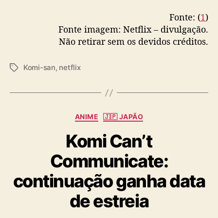
Fonte: (
1
)
Fonte imagem: Netflix – divulgação.
Não retirar sem os devidos créditos.
Komi-san
,
netflix
T
a
g
s
C
ANIME
🇯🇵 JAPÃO
a
Komi Can’t
t
e
Communicate:
g
o
continuação ganha data
r
i
de estreia
a
s