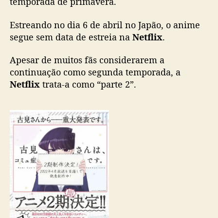
temporada de primavera.
a
t
Estreando no dia 6 de abril no Japão, o anime
e
segue sem data de estreia na
Netflix
.
:
c
Apesar de muitos fãs considerarem a
o
continuação como segunda temporada, a
n
Netflix
trata-a como “parte 2”.
t
i
n
u
a
ç
ã
o
g
a
n
h
a