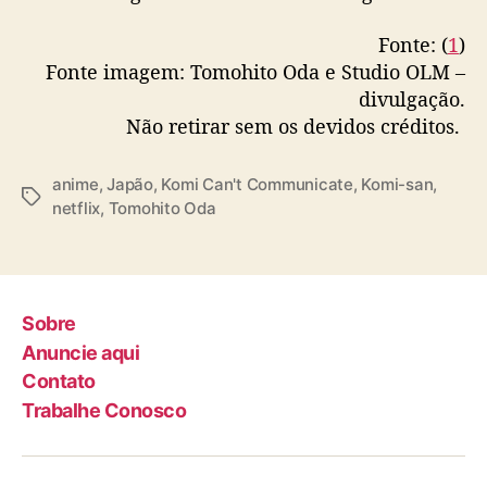
Fonte: (
1
)
Fonte imagem: Tomohito Oda e Studio OLM –
divulgação.
Não retirar sem os devidos créditos.
anime
,
Japão
,
Komi Can't Communicate
,
Komi-san
,
T
netflix
,
Tomohito Oda
a
g
s
Sobre
Anuncie aqui
Contato
Trabalhe Conosco