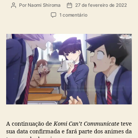
Por
Naomi Shiroma
27 de fevereiro de 2022
A
D
u
a
e
1 comentário
t
t
m
o
a
K
r
d
o
d
e
m
o
p
i
p
u
C
o
b
a
s
l
n
t
i
’
c
t
a
C
ç
o
ã
m
o
m
u
A continuação de
Komi Can’t Communicate
teve
n
i
sua data confirmada e fará parte dos animes da
c