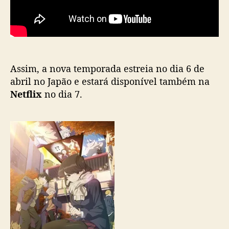
i
s
i
n
f
o
Assim, a nova temporada estreia no dia 6 de
r
m
abril no Japão e estará disponível também na
a
Netflix
no dia 7.
ç
õ
e
s
s
o
b
r
e
s
e
g