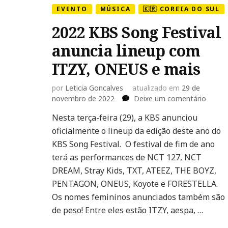
EVENTO
MÚSICA
🇰🇷 COREIA DO SUL
2022 KBS Song Festival
anuncia lineup com
ITZY, ONEUS e mais
por
Leticia Goncalves
atualizado em
29 de
em
novembro de 2022
Deixe um comentário
2022
Nesta terça-feira (29), a KBS anunciou
KBS
oficialmente o lineup da edição deste ano do
Song
Festiva
KBS Song Festival. O festival de fim de ano
anunci
terá as performances de NCT 127, NCT
lineup
DREAM, Stray Kids, TXT, ATEEZ, THE BOYZ,
com
PENTAGON, ONEUS, Koyote e FORESTELLA.
ITZY,
ONEU
Os nomes femininos anunciados também são
e
de peso! Entre eles estão ITZY, aespa, …
mais