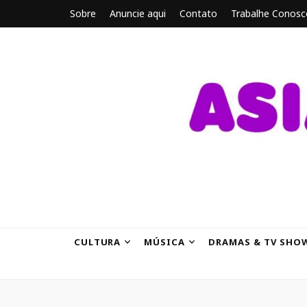
Sobre
Anuncie aqui
Contato
Trabalhe Conosc
ASIANBRE
Tudo sobre o entretenimento asiático.
CULTURA
MÚSICA
DRAMAS & TV SHO