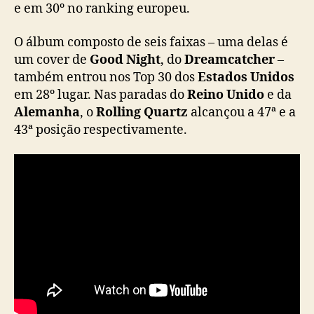
e em 30º no ranking europeu.
a
n
O álbum composto de seis faixas – uma delas é
o
um cover de
Good Night
, do
Dreamcatcher
–
r
a
também entrou nos Top 30 dos
Estados Unidos
n
em 28º lugar. Nas paradas do
Reino Unido
e da
k
Alemanha
, o
Rolling Quartz
alcançou a 47ª e a
i
43ª posição respectivamente.
n
g
d
o
i
T
u
n
e
s