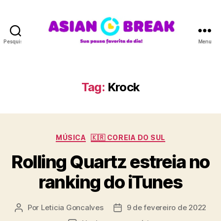
Pesquisar
Menu
A
S
I
A
Tag:
Krock
N
B
R
E
C
A
MÚSICA
🇰🇷 COREIA DO SUL
a
K
Rolling Quartz estreia no
t
e
ranking do iTunes
g
o
r
Por
Leticia Goncalves
9 de fevereiro de 2022
A
D
i
u
a