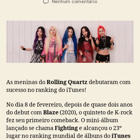
a
e
Nenhum comentário
t
t
s
m
o
a
R
r
d
o
d
e
l
o
p
l
p
u
i
o
b
n
s
l
g
t
i
Q
c
u
a
a
ç
As meninas do
Rolling Quartz
debutaram com
r
ã
sucesso no ranking do iTunes!
t
o
z
No dia 8 de fevereiro, depois de quase dois anos
e
s
do debut com
Blaze
(2020), o quinteto de K-rock
t
fez seu primeiro comeback. O mini-álbum
r
lançado se chama
Fighting
e alcançou o 23º
e
lugar no ranking mundial de álbuns do
iTunes
i