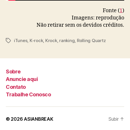
Fonte (
1
)
Imagens: reprodução
Não retirar sem os devidos créditos.
iTunes
,
K-rock
,
Krock
,
ranking
,
Rolling Quartz
T
a
g
s
Sobre
Anuncie aqui
Contato
Trabalhe Conosco
© 2026
ASIANBREAK
Subir
↑