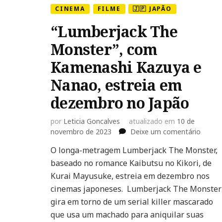
CINEMA
FILME
🇯🇵 JAPÃO
“Lumberjack The
Monster”, com
Kamenashi Kazuya e
Nanao, estreia em
dezembro no Japão
por
Leticia Goncalves
atualizado em
10 de
em
novembro de 2023
Deixe um comentário
“Lumb
O longa-metragem Lumberjack The Monster,
The
baseado no romance Kaibutsu no Kikori, de
Monste
com
Kurai Mayusuke, estreia em dezembro nos
Kamen
cinemas japoneses. Lumberjack The Monster
Kazuy
gira em torno de um serial killer mascarado
e
que usa um machado para aniquilar suas
Nanao