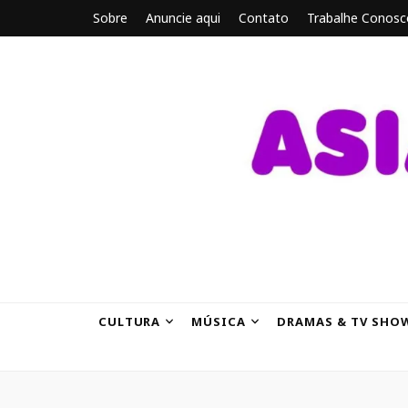
Sobre
Anuncie aqui
Contato
Trabalhe Conosc
ASIANBRE
Tudo sobre o entretenimento asiático.
CULTURA
MÚSICA
DRAMAS & TV SHO