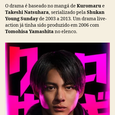
i
O drama é baseado no mangá de
Kuromaru
e
n
Takeshi
Natsuhara
, serializado pela
Shukan
c
Young Sunday
de 2003 a 2013. Um drama live-
e
action já tinha sido produzido em 2006 com
)
Tomohisa Yamashita
no elenco.
é
c
o
n
f
i
r
m
a
d
o
n
o
e
l