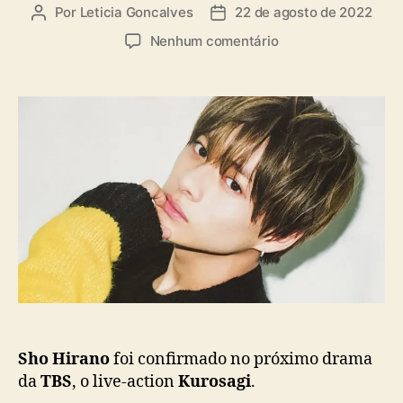
a
Por
Leticia Goncalves
22 de agosto de 2022
A
D
s
u
a
e
Nenhum comentário
t
t
m
o
a
S
r
d
h
d
e
o
o
p
H
p
u
i
o
b
r
s
l
a
t
i
n
c
o
a
(
ç
K
ã
i
o
n
g
&
Sho Hirano
foi confirmado no próximo drama
P
da
TBS
, o live-action
Kurosagi
.
r