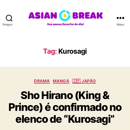
Pesquisar
Menu
A
S
I
A
Tag:
Kurosagi
N
B
R
E
C
A
DRAMA
MANGÁ
🇯🇵 JAPÃO
a
K
Sho Hirano (King &
t
e
Prince) é confirmado no
g
o
elenco de “Kurosagi”
r
i