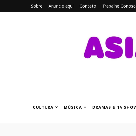
Sobre
Anuncie aqui
Contato
Trabalhe Conosc
ASIANBRE
Tudo sobre o entretenimento asiático.
CULTURA
MÚSICA
DRAMAS & TV SHO