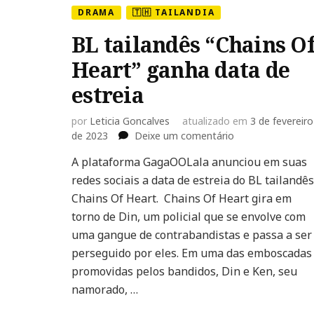
DRAMA
🇹🇭 TAILANDIA
BL tailandês “Chains O
Heart” ganha data de
estreia
por
Leticia Goncalves
atualizado em
3 de fevereiro
em
de 2023
Deixe um comentário
BL
A plataforma GagaOOLala anunciou em suas
tailandês
redes sociais a data de estreia do BL tailandês
“Chains
Of
Chains Of Heart. Chains Of Heart gira em
Heart”
torno de Din, um policial que se envolve com
ganha
uma gangue de contrabandistas e passa a ser
data
perseguido por eles. Em uma das emboscadas
de
estreia
promovidas pelos bandidos, Din e Ken, seu
namorado, …