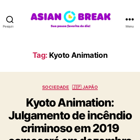
Pesquisar
Menu
A
S
I
A
Tag:
Kyoto Animation
N
B
R
E
C
A
SOCIEDADE
🇯🇵 JAPÃO
a
K
Kyoto Animation:
t
e
Julgamento de incêndio
g
o
criminoso em 2019
r
i