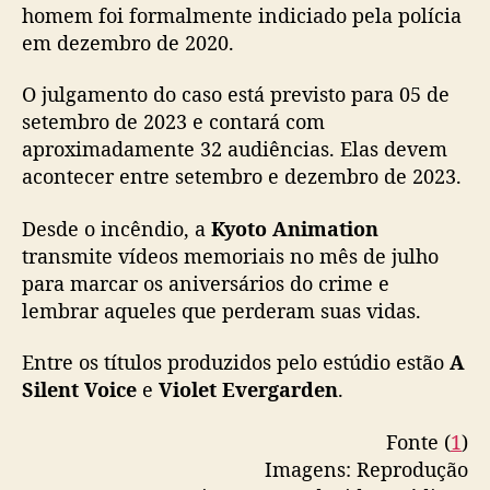
c
homem foi formalmente indiciado pela polícia
r
em dezembro de 2020.
i
m
O julgamento do caso está previsto para 05 de
i
setembro de 2023 e contará com
n
aproximadamente 32 audiências. Elas devem
o
s
acontecer entre setembro e dezembro de 2023.
o
e
Desde o incêndio, a
Kyoto Animation
m
transmite vídeos memoriais no mês de julho
2
para marcar os aniversários do crime e
0
lembrar aqueles que perderam suas vidas.
1
9
Entre os títulos produzidos pelo estúdio estão
A
c
Silent Voice
e
Violet Evergarden
.
o
m
e
Fonte (
1
)
ç
Imagens: Reprodução
a