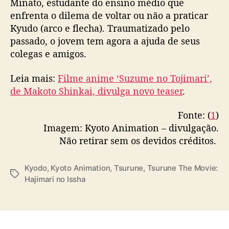
Minato, estudante do ensino médio que
enfrenta o dilema de voltar ou não a praticar
Kyudo (arco e flecha). Traumatizado pelo
passado, o jovem tem agora a ajuda de seus
colegas e amigos.
Leia mais:
Filme anime ‘Suzume no Tojimari’,
de Makoto Shinkai, divulga novo teaser
.
Fonte: (
1
)
Imagem: Kyoto Animation – divulgação.
Não retirar sem os devidos créditos.
Kyodo
,
Kyoto Animation
,
Tsurune
,
Tsurune The Movie:
T
Hajimari no Issha
a
g
s