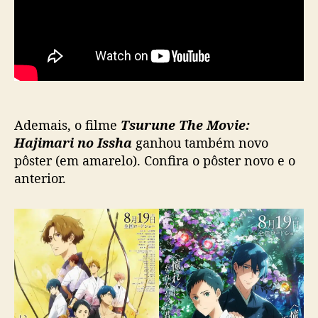
e
a
s
e
r
d
e
s
Ademais, o filme
Tsurune The Movie:
e
Hajimari no Issha
ganhou também novo
u
pôster (em amarelo). Confira o pôster novo e o
f
anterior.
i
l
m
e