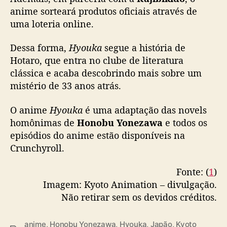
anime sorteará produtos oficiais através de
1
0
uma loteria online.
a
n
Dessa forma,
Hyouka
segue a história de
o
Hotaro, que entra no clube de literatura
s
clássica e acaba descobrindo mais sobre um
mistério de 33 anos atrás.
O anime
Hyouka
é uma adaptação das novels
homônimas de
Honobu Yonezawa
e todos os
episódios do anime estão disponíveis na
Crunchyroll.
Fonte: (
1
)
Imagem: Kyoto Animation – divulgação.
Não retirar sem os devidos créditos.
anime
,
Honobu Yonezawa
,
Hyouka
,
Japão
,
Kyoto