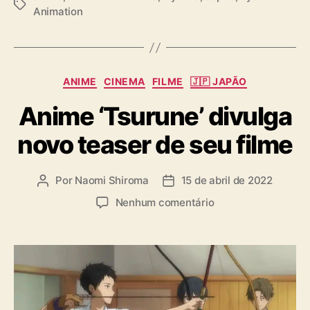
T
Animation
a
g
s
C
ANIME
CINEMA
FILME
🇯🇵 JAPÃO
a
Anime ‘Tsurune’ divulga
t
e
novo teaser de seu filme
g
o
r
Por
Naomi Shiroma
15 de abril de 2022
A
D
i
u
a
a
e
Nenhum comentário
t
t
s
m
o
a
A
r
d
n
d
e
i
o
p
m
p
u
e
o
b
‘