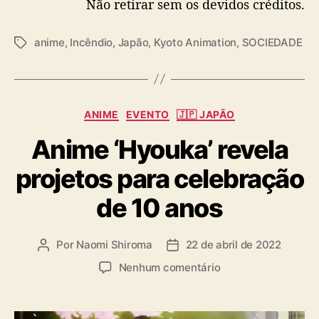
Não retirar sem os devidos créditos.
r
á
anime
,
Incêndio
,
Japão
,
Kyoto Animation
,
SOCIEDADE
T
e
a
m
g
d
s
e
z
C
ANIME
EVENTO
🇯🇵 JAPÃO
e
a
m
Anime ‘Hyouka’ revela
t
b
e
r
projetos para celebração
g
o
o
de 10 anos
r
i
a
Por
Naomi Shiroma
22 de abril de 2022
A
D
s
u
a
e
Nenhum comentário
t
t
m
o
a
A
r
d
n