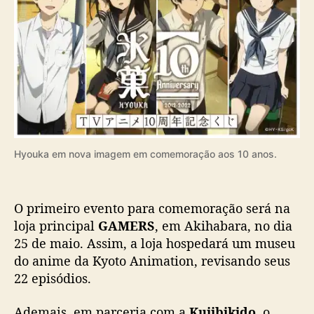
j
e
t
o
s
p
a
r
a
c
Hyouka em nova imagem em comemoração aos 10 anos.
e
l
e
b
O primeiro evento para comemoração será na
r
loja principal
GAMERS
, em Akihabara, no dia
a
25 de maio. Assim, a loja hospedará um museu
ç
do anime da Kyoto Animation, revisando seus
ã
22 episódios.
o
d
Ademais, em parceria com a
Kujibikido
, o
e