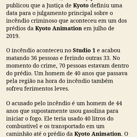
J
publicou que a Justiça de
Kyoto
definiu uma
u
data para o julgamento principal sobre o
l
incêndio criminoso que aconteceu em um dos
g
prédios da
Kyoto Animation
em julho de
a
2019.
m
e
O incêndio aconteceu no
Studio 1
e acabou
n
matando 36 pessoas e ferindo outras 33. No
t
o
momento do crime, 70 pessoas estavam dentro
d
do prédio. Um homem de 40 anos que passava
e
pela região na hora do incêndio também
i
sofreu ferimentos leves.
n
c
O acusado pelo incêndio é um homem de 44
ê
anos que supostamente usou gasolina para
n
iniciar o fogo. Ele teria usado 40 litros do
d
i
combustível e os transportado em um
o
caminhão até o prédio da
Kyoto Animation
. O