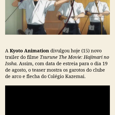
s
l
T
t
i
s
c
u
a
r
ç
u
ã
n
o
e
’
A
Kyoto Animation
divulgou hoje (15) novo
d
i
trailer do filme
Tsurune The Movie: Hajimari no
v
Issha
. Assim, com data de estreia para o dia
19
u
de agosto
, o teaser mostra os garotos do clube
l
de arco e flecha do Colégio Kazemai.
g
a
n
o
v
o
t