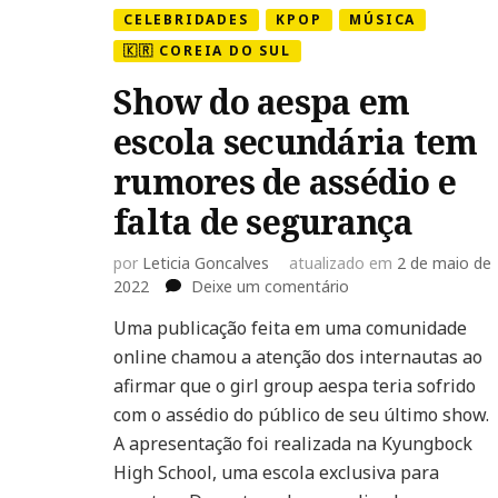
CELEBRIDADES
KPOP
MÚSICA
🇰🇷 COREIA DO SUL
Show do aespa em
escola secundária tem
rumores de assédio e
falta de segurança
por
Leticia Goncalves
atualizado em
2 de maio de
em
2022
Deixe um comentário
Show
Uma publicação feita em uma comunidade
do
online chamou a atenção dos internautas ao
aespa
em
afirmar que o girl group aespa teria sofrido
escola
com o assédio do público de seu último show.
secundária
A apresentação foi realizada na Kyungbock
tem
High School, uma escola exclusiva para
rumores
de