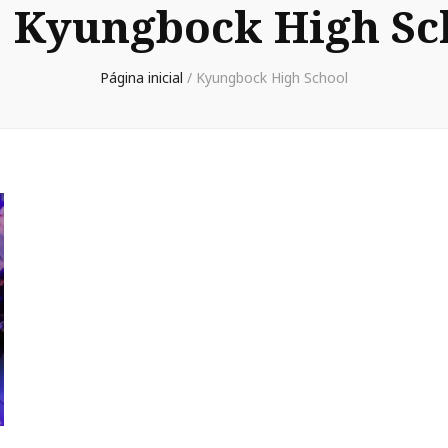
:
Kyungbock High Sc
Página inicial
/
Kyungbock High School