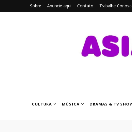
Sobre
Anuncie aqui
Contato
Trabalhe Conosc
ASIANBRE
Tudo sobre o entretenimento asiático.
CULTURA
MÚSICA
DRAMAS & TV SHO