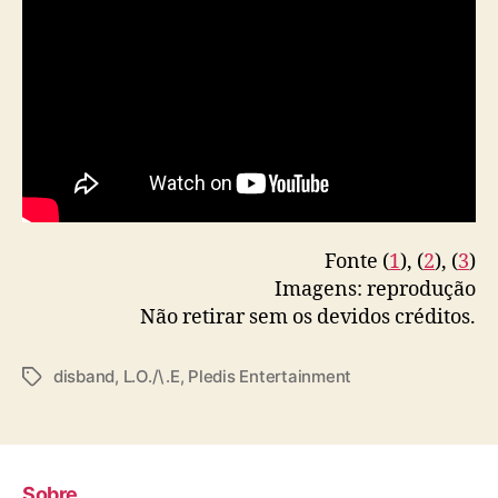
Fonte (
1
), (
2
), (
3
)
Imagens: reprodução
Não retirar sem os devidos créditos.
disband
,
L.O./\.E
,
Pledis Entertainment
T
a
g
s
Sobre