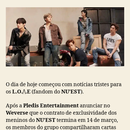
a
N
r
d
s
U
d
e
’
o
p
E
p
u
S
o
b
T
s
l
a
t
i
n
c
u
a
n
ç
c
ã
i
o
a
O dia de hoje começou com notícias tristes para
d
os
L.O./\.E
(fandom do
NU’EST
).
i
s
b
Após a
Pledis Entertainment
anunciar no
a
Weverse
que o contrato de exclusividade dos
n
meninos do
NU’EST
termina em 14 de março,
d
os membros do grupo compartilharam cartas