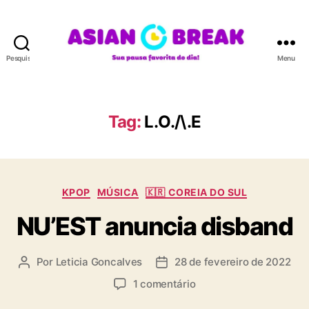
Pesquisar
Menu
A
S
I
A
Tag:
L.O./\.E
N
B
R
E
C
A
KPOP
MÚSICA
🇰🇷 COREIA DO SUL
a
K
NU’EST anuncia disband
t
e
g
Por
Leticia Goncalves
28 de fevereiro de 2022
A
D
o
u
a
r
e
1 comentário
t
t
i
m
o
a