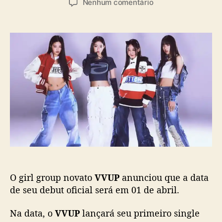
a
e
Nenhum comentário
t
t
s
m
o
a
V
r
d
V
d
e
U
o
p
P
p
u
c
o
b
o
s
l
n
t
i
f
c
i
a
r
ç
m
ã
a
o
d
e
O girl group novato
VVUP
anunciou que a data
b
u
de seu debut oficial será em 01 de abril.
t
o
Na data, o
VVUP
lançará seu primeiro single
f