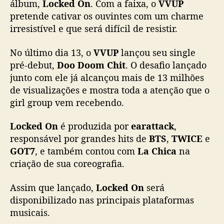
álbum,
Locked On
. Com a faixa, o
VVUP
i
pretende cativar os ouvintes com um charme
c
irresistível e que será difícil de resistir.
i
a
No último dia 13, o
VVUP
lançou seu single
l
pré-debut,
Doo Doom Chit
. O desafio lançado
e
m
junto com ele já alcançou mais de 13 milhões
0
de visualizações e mostra toda a atenção que o
1
girl group vem recebendo.
d
e
Locked On
é produzida por
earattack
,
a
responsável por grandes hits de
BTS
,
TWICE
e
b
GOT7
, e também contou com
La Chica
na
r
criação de sua coreografia.
i
l
Assim que lançado,
Locked On
será
disponibilizado nas principais plataformas
musicais.