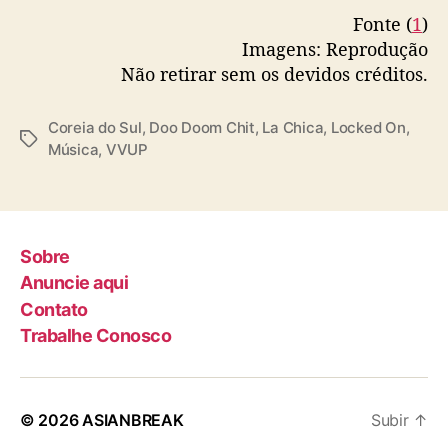
Fonte (
1
)
Imagens: Reprodução
Não retirar sem os devidos créditos.
Coreia do Sul
,
Doo Doom Chit
,
La Chica
,
Locked On
,
T
Música
,
VVUP
a
g
s
Sobre
Anuncie aqui
Contato
Trabalhe Conosco
© 2026
ASIANBREAK
Subir
↑