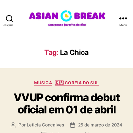
Pesquisar
Menu
A
S
I
A
Tag:
La Chica
N
B
R
E
C
A
MÚSICA
🇰🇷 COREIA DO SUL
a
K
VVUP confirma debut
t
e
oficial em 01 de abril
g
o
r
Por
Leticia Goncalves
25 de março de 2024
A
D
i
u
a