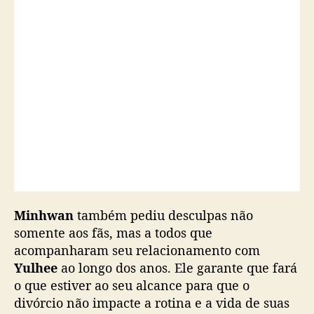
u
n
c
i
a
m
d
i
v
ó
r
c
i
o
Minhwan
também pediu desculpas não
somente aos fãs, mas a todos que
acompanharam seu relacionamento com
Yulhee
ao longo dos anos. Ele garante que fará
o que estiver ao seu alcance para que o
divórcio não impacte a rotina e a vida de suas