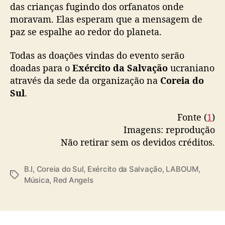
das crianças fugindo dos orfanatos onde
a
r
moravam. Elas esperam que a mensagem de
a
paz se espalhe ao redor do planeta.
a
j
Todas as doações vindas do evento serão
u
doadas para o
Exército da Salvação
ucraniano
d
através da sede da organização na
Coreia do
a
Sul
.
r
v
Fonte (
1
)
í
t
Imagens: reprodução
i
Não retirar sem os devidos créditos.
m
a
B.I
,
Coreia do Sul
,
Exército da Salvação
,
LABOUM
,
s
T
Música
,
Red Angels
d
a
a
g
g
s
u