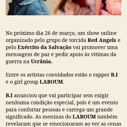
ç
v
ã
ã
o
o
p
a
No próximo dia 26 de março, um show online
r
organizado pelo grupo de torcida
Red Angels
e
t
pelo
Exército da Salvação
vai promover uma
i
mensagem de paz e pedir apoio às vitimas da
c
guerra na
Ucrânia.
i
p
Entre os artistas convidados estão o rapper
B.I
a
r
e o girl group
LABOUM
.
d
e
B.I
anunciou que vai participar sem exigir
s
nenhuma condição especial, pois é um evento
h
para confortar pessoas e carrega um grande
o
significado. As meninas do
LABOUM
também
w
revelaram que se emocionaram ao ver as cenas
p