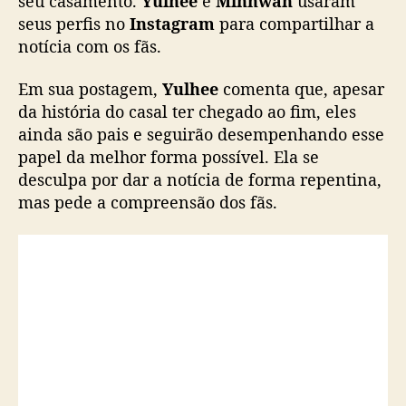
seu casamento.
Yulhee
e
Minhwan
usaram
e
seus perfis no
Instagram
para compartilhar a
M
notícia com os fãs.
i
n
Em sua postagem,
Yulhee
comenta que, apesar
h
da história do casal ter chegado ao fim, eles
w
ainda são pais e seguirão desempenhando esse
a
n
papel da melhor forma possível. Ela se
(
desculpa por dar a notícia de forma repentina,
F
mas pede a compreensão dos fãs.
T
I
S
L
A
N
D
)
a
n