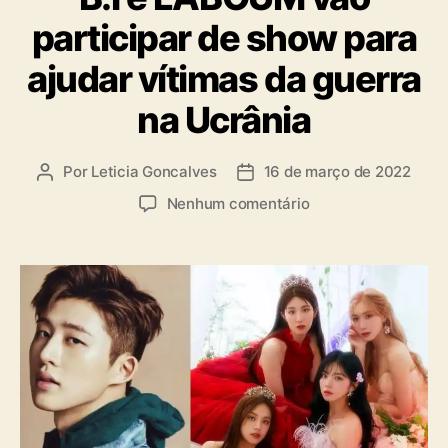
e
participar de show para
g
o
ajudar vítimas da guerra
r
i
na Ucrânia
a
s
Por
Leticia Goncalves
16 de março de 2022
A
D
u
a
e
Nenhum comentário
t
t
m
o
a
B
r
d
.
d
e
I
o
p
e
p
u
L
o
b
A
s
l
B
t
i
O
c
U
a
M