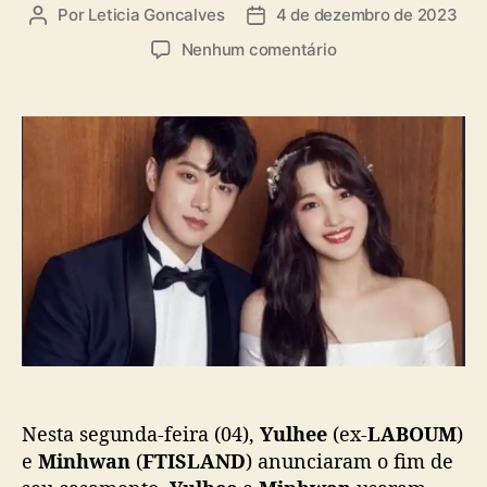
a
Por
Leticia Goncalves
4 de dezembro de 2023
A
D
s
u
a
e
Nenhum comentário
t
t
m
o
a
Y
r
d
u
d
e
l
o
p
h
p
u
e
o
b
e
s
l
(
t
i
e
c
x
a
-
ç
L
ã
A
o
B
O
Nesta segunda-feira (04),
Yulhee
(ex-
LABOUM
)
U
M
e
Minhwan
(
FTISLAND
) anunciaram o fim de
)