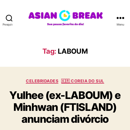
Pesquisar
Menu
A
S
I
A
Tag:
LABOUM
N
B
R
E
C
A
CELEBRIDADES
🇰🇷 COREIA DO SUL
a
K
Yulhee (ex-LABOUM) e
t
e
Minhwan (FTISLAND)
g
o
anunciam divórcio
r
i