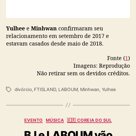
Yulhee
e
Minhwan
confirmaram seu
relacionamento em setembro de 2017 e
estavam casados desde maio de 2018.
Fonte (
1
)
Imagens: Reprodução
Não retirar sem os devidos créditos.
divórcio
,
FTISLAND
,
LABOUM
,
Minhwan
,
Yulhee
T
a
g
s
C
EVENTO
MÚSICA
🇰🇷 COREIA DO SUL
a
B.I e LABOUM vão
t