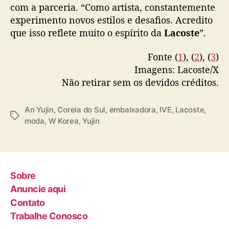
com a parceria. “Como artista, constantemente
experimento novos estilos e desafios. Acredito
que isso reflete muito o espírito da
Lacoste
”.
Fonte (
1
), (
2
), (
3
)
Imagens: Lacoste/X
Não retirar sem os devidos créditos.
An Yujin
,
Coreia do Sul
,
embaixadora
,
IVE
,
Lacoste
,
T
moda
,
W Korea
,
Yujin
a
g
s
Sobre
Anuncie aqui
Contato
Trabalhe Conosco