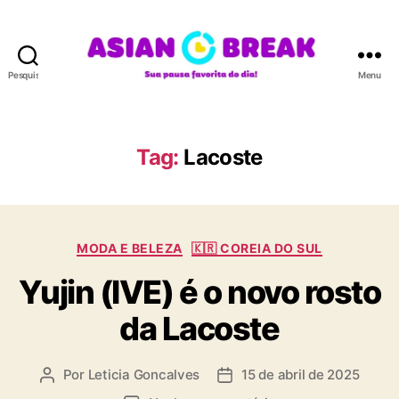
Pesquisar
Menu
A
S
I
A
Tag:
Lacoste
N
B
R
E
C
A
MODA E BELEZA
🇰🇷 COREIA DO SUL
a
K
Yujin (IVE) é o novo rosto
t
e
da Lacoste
g
o
r
Por
Leticia Goncalves
15 de abril de 2025
A
D
i
u
a