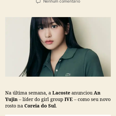
a
e
Nenhum comentário
t
t
s
m
o
a
Y
r
d
u
d
e
j
o
p
i
p
u
n
o
b
(
s
l
I
t
i
V
c
E
a
)
ç
é
ã
o
o
n
o
Na última semana, a
Lacoste
anunciou
An
v
o
Yujin
– líder do girl group
IVE
– como seu novo
r
rosto na
Coreia do Sul
.
o
s