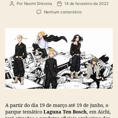
a
Por
Naomi Shiroma
14 de fevereiro de 2022
A
D
s
u
a
e
Nenhum comentário
t
t
m
o
a
P
r
d
a
d
e
r
o
p
q
p
u
u
o
b
e
s
l
L
t
i
a
c
g
a
u
ç
n
ã
a
o
T
e
A partir do dia 19 de março até 19 de junho, o
n
B
parque temático
Laguna Ten Bosch
, em Aichi,
o