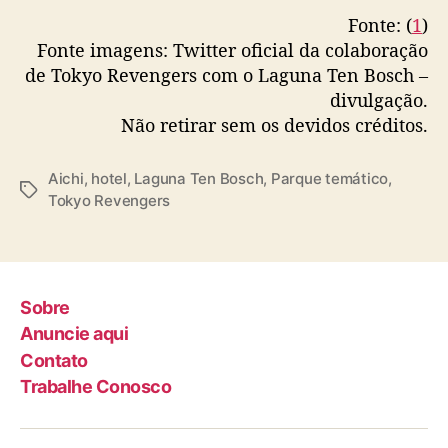
Fonte: (
1
)
Fonte imagens: Twitter oficial da colaboração
de Tokyo Revengers com o Laguna Ten Bosch –
divulgação.
Não retirar sem os devidos créditos.
Aichi
,
hotel
,
Laguna Ten Bosch
,
Parque temático
,
T
Tokyo Revengers
a
g
s
Sobre
Anuncie aqui
Contato
Trabalhe Conosco