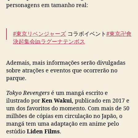
personagens em tamanho real:
#東京リベンジャーズ
コラボイベント
#東京卍會
決起集会inラグーナテンボス
変なホテル ラグーナテンボスのコラボルームイ
Ademais, mais informações serão divulgadas
メージを公開！
sobre atrações e eventos que ocorrerão no
海賊衣装の東卍メンバーと一緒に変なホテルに
parque.
宿泊🏴
Tokyo Revengers
é um mangá escrito e
▼ご予約はこちら
https://t.co/WwiKYhMVjB
ilustrado por
Ken Wakui
, publicado em 2017 e
pic.twitter.com/WS9LmY3j98
um dos favoritos do momento. Com mais de 50
milhões de cópias em circulação no Japão, o
— 【公式】東京卍會決起集会 in ラグーナテン
mangá tem uma adaptação em anime pelo
ボス (@laguna_toman)
February 14, 2022
estúdio
Liden Films
.