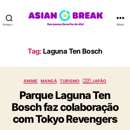
Pesquisar
Menu
A
S
I
A
Tag:
Laguna Ten Bosch
N
B
R
E
C
A
ANIME
MANGÁ
TURISMO
🇯🇵 JAPÃO
a
K
Parque Laguna Ten
t
e
Bosch faz colaboração
g
o
com Tokyo Revengers
r
i