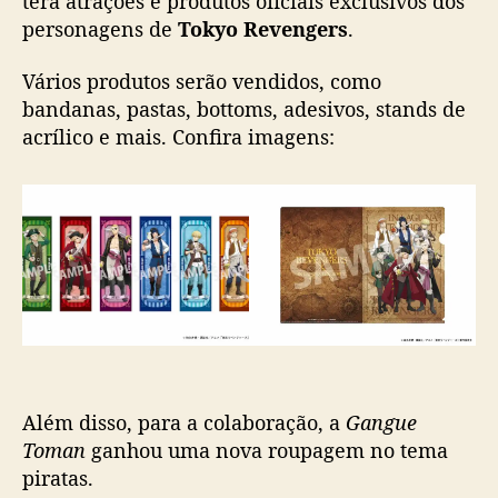
terá atrações e produtos oficiais exclusivos dos
s
personagens de
Tokyo Revengers
.
c
h
Vários produtos serão vendidos, como
f
bandanas, pastas, bottoms, adesivos, stands de
a
acrílico e mais. Confira imagens:
z
c
o
l
a
b
o
r
a
ç
ã
o
Além disso, para a colaboração, a
Gangue
c
Toman
ganhou uma nova roupagem no tema
o
piratas.
m