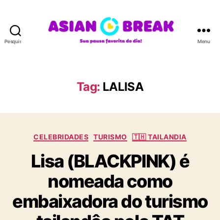
Pesquisar
Menu
A
S
I
A
Tag:
LALISA
N
B
R
E
C
A
CELEBRIDADES
TURISMO
🇹🇭 TAILANDIA
a
K
Lisa (BLACKPINK) é
t
e
nomeada como
g
o
embaixadora do turismo
r
i