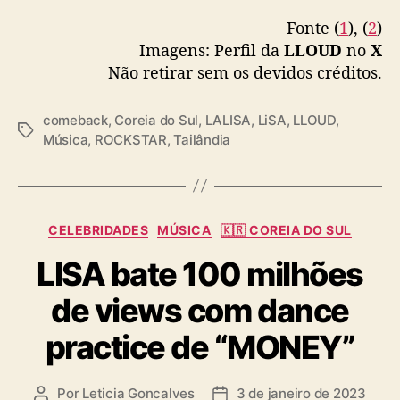
“
Fonte (
1
), (
2
)
R
Imagens: Perfil da
LLOUD
no
X
O
C
Não retirar sem os devidos créditos.
K
S
comeback
,
Coreia do Sul
,
LALISA
,
LiSA
,
LLOUD
,
T
T
Música
,
ROCKSTAR
,
Tailândia
A
a
R
g
”
s
C
CELEBRIDADES
MÚSICA
🇰🇷 COREIA DO SUL
a
LISA bate 100 milhões
t
e
de views com dance
g
o
practice de “MONEY”
r
i
a
Por
Leticia Goncalves
3 de janeiro de 2023
A
D