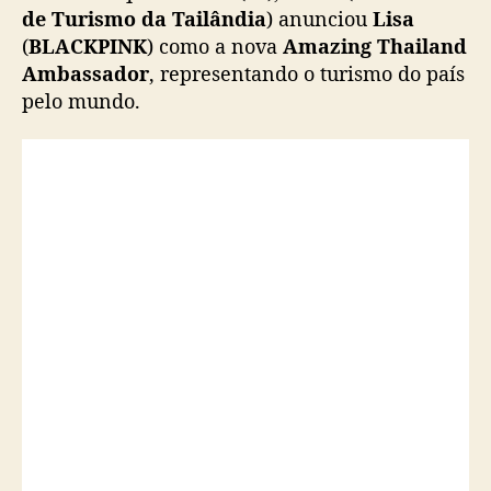
é
de Turismo da Tailândia
) anunciou
Lisa
n
(
BLACKPINK
) como a nova
Amazing Thailand
o
Ambassador
, representando o turismo do país
m
pelo mundo.
e
a
d
a
c
o
m
o
e
m
b
a
i
x
a
d