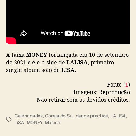
A faixa
MONEY
foi lançada em 10 de setembro
de 2021 e é o b-side de
LALISA
, primeiro
single album solo de
LISA
.
Fonte (
1
)
Imagens: Reprodução
Não retirar sem os devidos créditos.
Celebridades
,
Coreia do Sul
,
dance practice
,
LALISA
,
T
LiSA
,
MONEY
,
Música
a
g