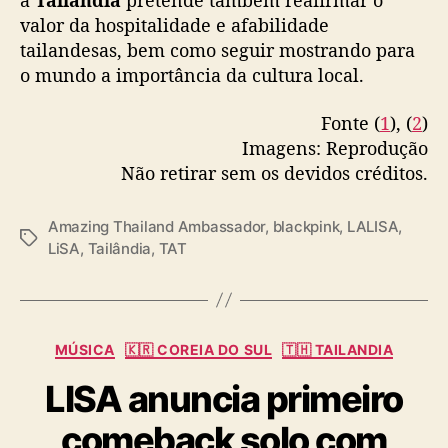
a
Tailândia
pretende também reafirmar o
p
valor da hospitalidade e afabilidade
e
tailandesas, bem como seguir mostrando para
l
o mundo a importância da cultura local.
a
T
Fonte (
1
), (
2
)
A
Imagens: Reprodução
T
Não retirar sem os devidos créditos.
Amazing Thailand Ambassador
,
blackpink
,
LALISA
,
T
LiSA
,
Tailândia
,
TAT
a
g
s
C
MÚSICA
🇰🇷 COREIA DO SUL
🇹🇭 TAILANDIA
a
LISA anuncia primeiro
t
e
comeback solo com
g