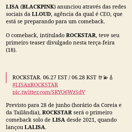
LISA
(
BLACKPINK
) anunciou através das redes
m
e
sociais da
LLOUD
, agência da qual é CEO, que
i
está se preparando para um comeback.
r
o
O comeback, intitulado
ROCKSTAR
, teve seu
c
primeiro teaser divulgado nesta terça-feira
o
(18).
m
e
b
a
ROCKSTAR. 06.27 EST / 06.28 KST 🤘💫🎸
c
k
#LISAxROCKSTAR
s
pic.twitter.com/SRYQ6WzSdV
o
l
— LLOUD (@wearelloud)
June 18, 2024
Previsto para 28 de junho (horário da Coreia e
o
da Tailândia),
ROCKSTAR
será o primeiro
c
comeback solo de
LISA
desde 2021, quando
o
lançou
LALISA
.
m