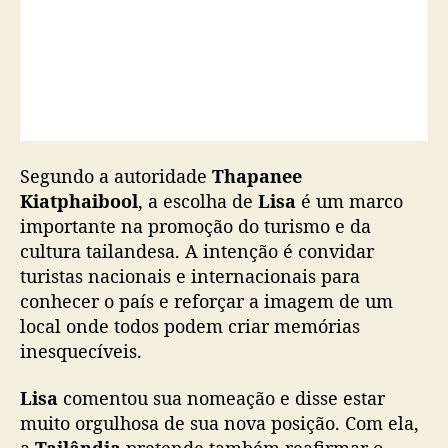
o
r
a
d
o
t
u
r
Segundo a autoridade
Thapanee
i
Kiatphaibool
, a escolha de
Lisa
é um marco
s
importante na promoção do turismo e da
m
o
cultura tailandesa. A intenção é convidar
t
turistas nacionais e internacionais para
a
conhecer o país e reforçar a imagem de um
i
local onde todos podem criar memórias
l
inesquecíveis.
a
n
Lisa
comentou sua nomeação e disse estar
d
muito orgulhosa de sua nova posição. Com ela,
ê
s