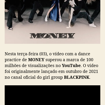
i
c
e
d
e
“
M
O
N
E
Nesta terça-feira (03), o vídeo com a dance
Y
”
practice de
MONEY
superou a marca de 100
milhões de visualizações no
YouTube
. O vídeo
foi originalmente lançado em outubro de 2021
no canal oficial do girl group
BLACKPINK
.