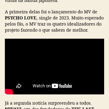
vinda da banda japonesa.
V
d
A primeira delas foi o lançamento do MV de
e
PSYCHO LOVE
, single de 2023. Muito esperado
“
pelos fãs, o MV traz os quatro idealizadores do
P
projeto fazendo o que sabem de melhor.
S
Y
C
H
O
L
O
V
E
”
e
s
a
í
Já a segunda notícia surpreendeu a todos.
d
MIYAVI
, um dos fundadores do
THE LAST