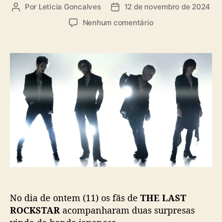
a
Por
Leticia Goncalves
12 de novembro de 2024
A
D
s
u
a
e
Nenhum comentário
t
t
m
o
a
T
r
d
H
d
e
E
o
p
L
p
u
A
o
b
S
s
l
T
t
i
R
c
O
a
C
ç
K
ã
S
o
T
A
No dia de ontem (11) os fãs de
THE LAST
R
:
ROCKSTAR
acompanharam duas surpresas
M