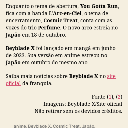
n
Enquanto o tema de abertura,
You Gotta Run
,
o
fica com a banda
L’Arc-en-Ciel
, o tema de
v
encerramento,
Cosmic Treat
, conta com as
o
vozes do trio
Perfume
. O novo arco estreia no
a
r
Japão
em 18 de outubro.
c
o
Beyblade X
foi lançado em mangá em junho
s
de 2023. Sua versão em anime estreou no
e
Japão
em outubro do mesmo ano.
r
ã
Saiba mais notícias sobre
Beyblade X
no
site
o
oficial
da franquia.
i
n
Fonte (
1
), (
2
)
t
e
Imagens: Beyblade X/Site oficial
r
Não retirar sem os devidos créditos.
p
r
anime
,
Beyblade X
,
Cosmic Treat
,
Japão
,
e