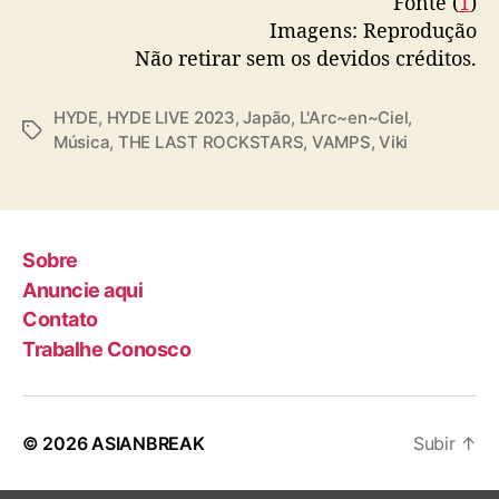
Fonte (
1
)
Imagens: Reprodução
Não retirar sem os devidos créditos.
HYDE
,
HYDE LIVE 2023
,
Japão
,
L'Arc~en~Ciel
,
T
Música
,
THE LAST ROCKSTARS
,
VAMPS
,
Viki
a
g
s
Sobre
Anuncie aqui
Contato
Trabalhe Conosco
© 2026
ASIANBREAK
Subir
↑