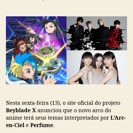
t
t
m
o
a
“
r
d
B
d
e
e
o
p
y
p
u
b
o
b
l
s
l
a
t
i
d
c
e
a
X
ç
”
ã
:
o
T
e
Nesta sexta-feira (13), o site oficial do projeto
m
a
Beyblade X
anunciou que o novo arco do
s
anime terá seus temas interpretados por
L’Arc-
d
en-Ciel
e
Perfume
.
o