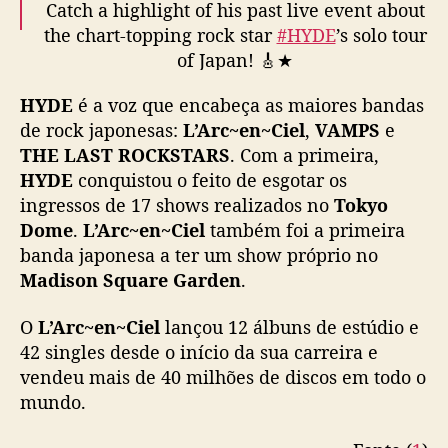
Catch a highlight of his past live event about
L
I
the chart-topping rock star
#HYDE
’s solo tour
V
of Japan! 🎸★
E
2
HYDE
é a voz que encabeça as maiores bandas
Watch the Nov 15 premiere of
0
de rock japonesas:
L’Arc~en~Ciel
,
VAMPS
e
#HYDELIVE2023
Presented by Rakuten NFT
2
THE LAST ROCKSTARS
. Com a primeira,
(Digest ver.), on
#Viki
:
3
HYDE
conquistou o feito de esgotar os
https://t.co/R6FkdNk8h0
”
ingressos de 17 shows realizados no
Tokyo
pic.twitter.com/qx0y4vfnQA
Dome
.
L’Arc~en~Ciel
também foi a primeira
— Viki (@Viki)
November 16, 2023
banda japonesa a ter um show próprio no
Madison Square Garden
.
O
L’Arc~en~Ciel
lançou 12 álbuns de estúdio e
42 singles desde o início da sua carreira e
vendeu mais de 40 milhões de discos em todo o
mundo.