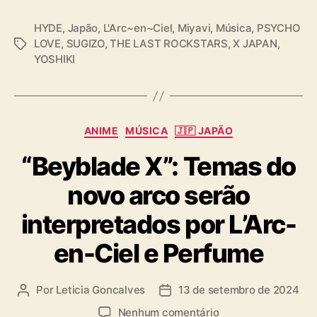
(@LAST_ROCKSTARS)
November 12, 2024
HYDE
,
Japão
,
L'Arc~en~Ciel
,
Miyavi
,
Música
,
PSYCHO
LOVE
,
SUGIZO
,
THE LAST ROCKSTARS
,
X JAPAN
,
T
YOSHIKI
a
g
s
C
ANIME
MÚSICA
🇯🇵 JAPÃO
a
“Beyblade X”: Temas do
t
e
novo arco serão
g
o
interpretados por L’Arc-
r
i
en-Ciel e Perfume
a
s
Por
Leticia Goncalves
13 de setembro de 2024
A
D
u
a
e
Nenhum comentário