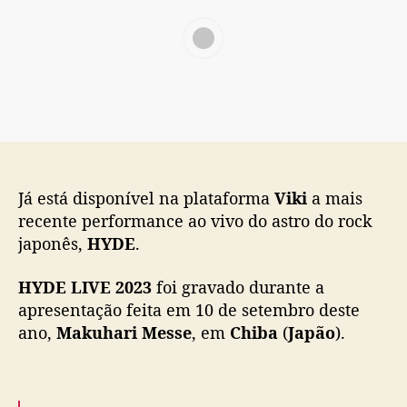
o
b
l
n
s
l
e
u
t
i
P
n
c
e
c
a
r
i
ç
f
a
ã
u
e
o
m
s
e
t
Já está disponível na plataforma
Viki
a mais
r
e
recente performance ao vivo do astro do rock
i
japonês,
HYDE
.
a
d
HYDE LIVE 2023
foi gravado durante a
e
apresentação feita em 10 de setembro deste
“
ano,
Makuhari Messe
, em
Chiba
(
Japão
).
H
Y
D
E