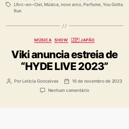
L'Arc~en~Ciel
,
Música
,
novo arco
,
Perfume
,
You Gotta
T
t
Run
a
a
g
d
s
o
s
p
C
MÚSICA
SHOW
🇯🇵 JAPÃO
o
a
r
Viki anuncia estreia de
t
L
e
“HYDE LIVE 2023”
’
g
A
o
r
r
Por
Leticia Goncalves
16 de novembro de 2023
A
D
c
i
u
a
-
a
e
Nenhum comentário
t
t
e
s
m
o
a
n
V
r
d
-
i
d
e
C
k
o
p
i
i
p
u
e
a