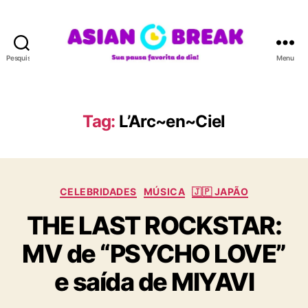
Pesquisar
Menu
A
S
I
A
Tag:
L’Arc~en~Ciel
N
B
R
E
C
A
CELEBRIDADES
MÚSICA
🇯🇵 JAPÃO
a
K
THE LAST ROCKSTAR:
t
e
MV de “PSYCHO LOVE”
g
o
e saída de MIYAVI
r
i