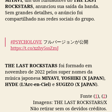
a
ROCKSTARS
, anunciou sua saída da banda.
d
Sem grandes detalhes, o anúncio foi
e
compartilhado nas redes sociais do grupo.
M
I
Y
A
V
#PSYCHOLOVE
フルバージョンが公開
I
https://t.co/xzhy5ssZmJ
本作品でMIYAVIはバンドを脱退する事になり
THE LAST ROCKSTARS
foi formado em
ますが、引き続き、MIYAVI および
novembro de 2022 pelos super nomes da
#TheLastRockstars
の応援を宜しくお願い致し
música japonesa
MIYAVI
,
YOSHIKI
(
X JAPAN
),
ます
#YOSHIKI
#HYDE
#SUGIZO
#MIYAVI
HYDE
(
L’Arc-en-Ciel
) e
SUGIZO
(
X JAPAN
).
@YoshikiOfficial
@HydeOfficial_
@SUGIZOofficial
@MIYAVI_OFFICIAL
Fonte (
1
), (
2
)
pic.twitter.com/uqgci7idG3
Imagens: THE LAST ROCKSTARS/X
Não retirar sem os devidos créditos.
— THE LAST ROCKSTARS