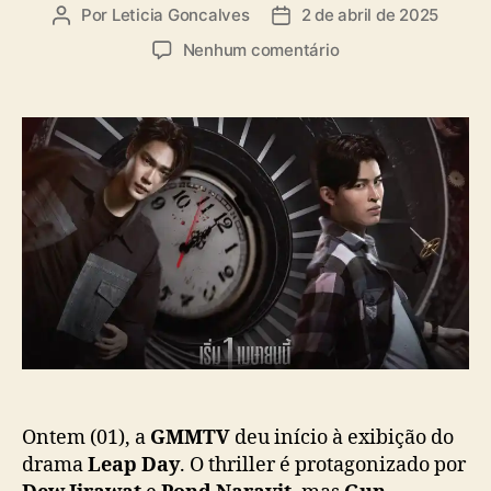
a
Por
Leticia Goncalves
2 de abril de 2025
A
D
s
u
a
e
Nenhum comentário
t
t
m
o
a
“
r
d
L
d
e
e
o
p
a
p
u
p
o
b
D
s
l
a
t
i
y
c
”
a
e
ç
s
ã
t
o
r
e
i
Ontem (01), a
GMMTV
deu início à exibição do
a
drama
Leap Day
. O thriller é protagonizado por
n