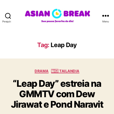
Pesquisar
Menu
A
S
I
A
Tag:
Leap Day
N
B
R
E
C
A
DRAMA
🇹🇭 TAILANDIA
a
K
“Leap Day” estreia na
t
e
GMMTV com Dew
g
o
Jirawat e Pond Naravit
r
i