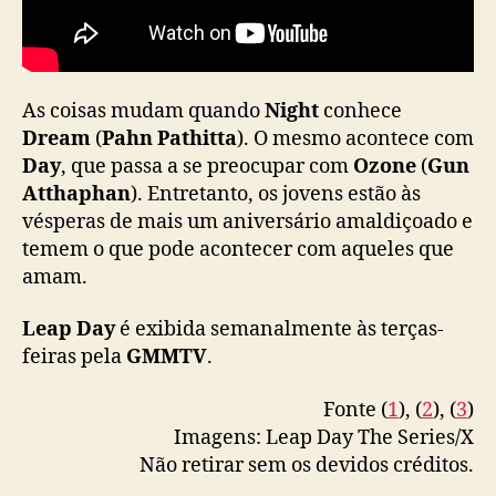
P
o
n
d
N
As coisas mudam quando
Night
conhece
a
Dream
(
Pahn Pathitta
). O mesmo acontece com
r
Day
, que passa a se preocupar com
Ozone
(
Gun
a
Atthaphan
). Entretanto, os jovens estão às
v
vésperas de mais um aniversário amaldiçoado e
i
temem o que pode acontecer com aqueles que
t
amam.
Leap Day
é exibida semanalmente às terças-
feiras pela
GMMTV
.
Fonte (
1
), (
2
), (
3
)
Imagens: Leap Day The Series/X
Não retirar sem os devidos créditos.