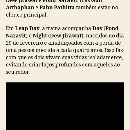
Dew Jirawat
e
Pond Naravit
, mas
Gun
a
Atthaphan
e
Pahn Pathitta
também estão no
G
elenco principal.
M
M
Em
Leap Day
, a trama acompanha
Day
(
Pond
T
Naravit
) e
Night
(
Dew Jirawat
), nascidos no dia
V
29 de fevereiro e amaldiçoados com a perda de
c
o
uma pessoa querida a cada quatro anos. Isso faz
m
com que os dois vivam suas vidas isoladamente,
D
evitando criar laços profundos com aqueles ao
e
seu redor.
w
J
i
r
a
w
a
t
e