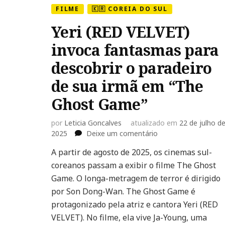
FILME
🇰🇷 COREIA DO SUL
Yeri (RED VELVET)
invoca fantasmas para
descobrir o paradeiro
de sua irmã em “The
Ghost Game”
por
Leticia Goncalves
atualizado em
22 de julho d
em
2025
Deixe um comentário
Yeri
A partir de agosto de 2025, os cinemas sul-
(RED
coreanos passam a exibir o filme The Ghost
VELVET)
invoca
Game. O longa-metragem de terror é dirigido
fantasmas
por Son Dong-Wan. The Ghost Game é
para
protagonizado pela atriz e cantora Yeri (RED
descobrir
VELVET). No filme, ela vive Ja-Young, uma
o