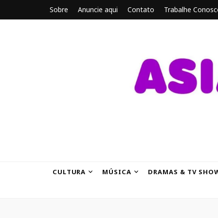
Sobre
Anuncie aqui
Contato
Trabalhe Conosc
ASIANBRE
Tudo sobre o entretenimento asiático.
CULTURA
MÚSICA
DRAMAS & TV SHO