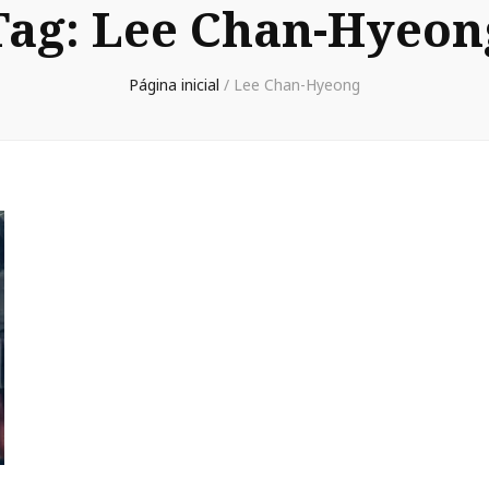
Tag:
Lee Chan-Hyeon
Página inicial
/
Lee Chan-Hyeong