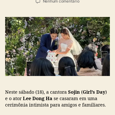
a
e
Nenhum comentário
t
t
s
m
o
a
S
r
d
o
d
e
j
o
p
i
p
u
n
o
b
(
s
l
G
t
i
i
c
r
a
l
ç
’
ã
s
o
D
a
Neste sábado (18), a cantora
Sojin
(
Girl’s Day
)
y
)
e o ator
Lee Dong Ha
se casaram em uma
e
cerimônia intimista para amigos e familiares.
L
e