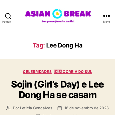
Pesquisar
Menu
A
S
I
A
Tag:
Lee Dong Ha
N
B
R
E
C
A
CELEBRIDADES
🇰🇷 COREIA DO SUL
a
K
Sojin (Girl’s Day) e Lee
t
e
Dong Ha se casam
g
o
r
Por
Leticia Goncalves
18 de novembro de 2023
A
D
i
u
a