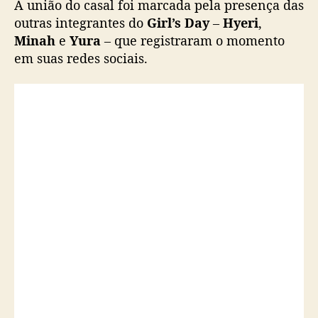
A união do casal foi marcada pela presença das
e
outras integrantes do
Girl’s Day
–
Hyeri
,
D
Minah
e
Yura
– que registraram o momento
o
em suas redes sociais.
n
g
H
a
s
e
c
a
s
a
m