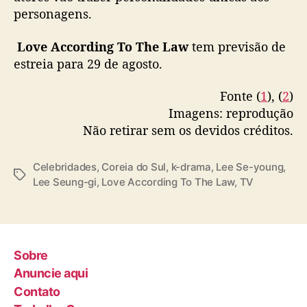
o
personagens.
v
o
Love According To The Law
tem previsão de
d
estreia para 29 de agosto.
r
a
Fonte (
1
), (
2
)
m
a
Imagens: reprodução
Não retirar sem os devidos créditos.
Celebridades
,
Coreia do Sul
,
k-drama
,
Lee Se-young
,
T
Lee Seung-gi
,
Love According To The Law
,
TV
a
g
s
Sobre
Anuncie aqui
Contato