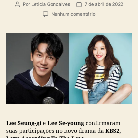
a
Por
Leticia Goncalves
7 de abril de 2022
A
D
s
u
a
e
Nenhum comentário
t
t
m
o
a
L
r
d
e
d
e
e
o
p
S
p
u
e
o
b
u
s
l
n
t
i
g
c
-
a
g
ç
i
ã
e
o
L
e
Lee Seung-gi
e
Lee Se-young
confirmaram
e
S
suas participações no novo drama da
KBS2
,
e