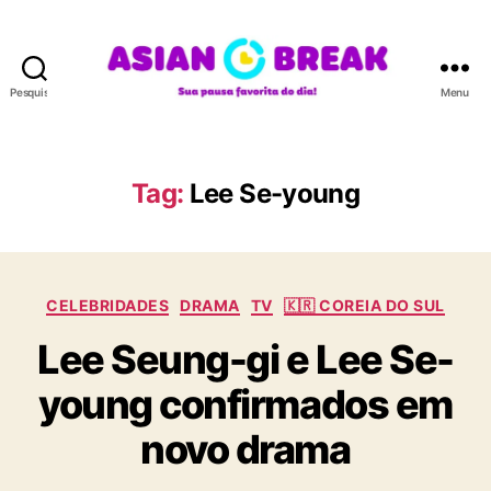
Pesquisar
Menu
A
S
I
A
Tag:
Lee Se-young
N
B
R
E
C
A
CELEBRIDADES
DRAMA
TV
🇰🇷 COREIA DO SUL
a
K
Lee Seung-gi e Lee Se-
t
e
young confirmados em
g
o
novo drama
r
i