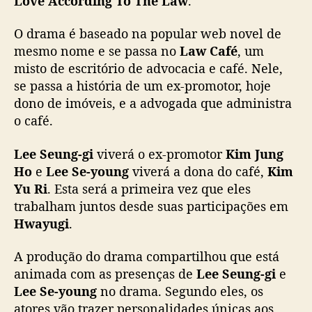
Love According To The Law
.
-
y
O drama é baseado na popular web novel de
o
mesmo nome e se passa no
Law Café
, um
u
misto de escritório de advocacia e café. Nele,
n
se passa a história de um ex-promotor, hoje
g
dono de imóveis, e a advogada que administra
c
o
o café.
n
f
Lee Seung-gi
viverá o ex-promotor
Kim Jung
i
Ho
e
Lee Se-young
viverá a dona do café,
Kim
r
Yu Ri
. Esta será a primeira vez que eles
m
trabalham juntos desde suas participações em
a
Hwayugi
.
d
o
A produção do drama compartilhou que está
s
e
animada com as presenças de
Lee Seung-gi
e
m
Lee Se-young
no drama. Segundo eles, os
n
atores vão trazer personalidades únicas aos