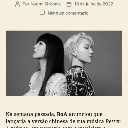
a
Por
Naomi Shiroma
18 de julho de 2022
A
D
s
u
a
e
Nenhum comentário
t
t
m
o
a
B
r
d
o
d
e
A
o
p
l
p
u
a
o
b
n
s
l
ç
t
i
a
c
‘
a
B
ç
e
ã
t
o
t
e
Na semana passada,
BoA
anunciou que
r
’
lançaria a versão chinesa de sua música
Better
.
v