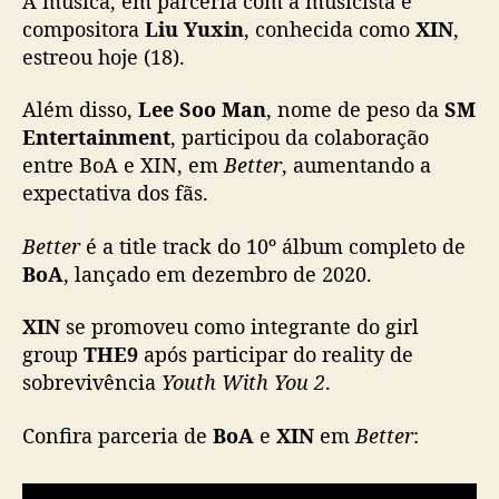
A música, em parceria com a musicista e
e
compositora
Liu Yuxin
, conhecida como
XIN
,
r
estreou hoje (18).
s
ã
Além disso,
Lee Soo Man
, nome de peso da
SM
o
Entertainment
, participou da colaboração
c
entre BoA e XIN, em
Better
, aumentando a
h
i
expectativa dos fãs.
n
e
Better
é a title track do 10º álbum completo de
s
BoA
, lançado em dezembro de 2020.
a
e
XIN
se promoveu como integrante do girl
m
group
THE9
após participar do reality de
p
sobrevivência
Youth With You 2
.
a
r
Confira parceria de
BoA
e
XIN
em
Better
:
c
e
r