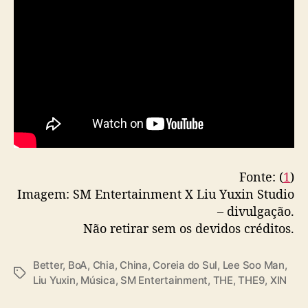
i
a
c
o
m
X
I
N
Fonte: (
1
)
Imagem: SM Entertainment X Liu Yuxin Studio
– divulgação.
Não retirar sem os devidos créditos.
Better
,
BoA
,
Chia
,
China
,
Coreia do Sul
,
Lee Soo Man
,
T
Liu Yuxin
,
Música
,
SM Entertainment
,
THE
,
THE9
,
XIN
a
g