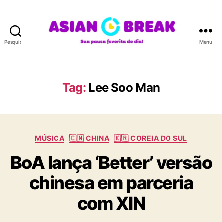
Pesquisar
Menu
A
S
I
A
Tag:
Lee Soo Man
N
B
R
E
C
A
MÚSICA
🇨🇳 CHINA
🇰🇷 COREIA DO SUL
a
K
BoA lança ‘Better’ versão
t
e
chinesa em parceria
g
o
com XIN
r
i