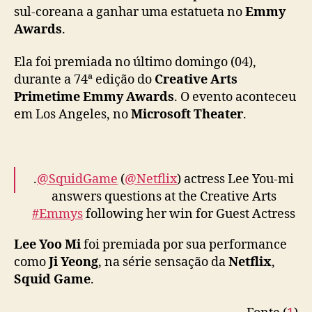
a
sul-coreana a ganhar uma estatueta no
Emmy
p
Awards
.
r
i
Ela foi premiada no último domingo (04),
m
durante a 74ª edição do
Creative Arts
e
Primetime Emmy Awards
. O evento aconteceu
i
em Los Angeles, no
Microsoft Theater
.
r
a
s
u
l
.
@SquidGame
(
@Netflix
) actress Lee You-mi
-
answers questions at the Creative Arts
c
#Emmys
following her win for Guest Actress
o
in a Drama Series!
#Emmys2022
🌟😍🫶
r
Lee Yoo Mi
foi premiada por sua performance
pic.twitter.com/kCi06Hb729
e
como
Ji Yeong
, na série sensação da
Netflix
,
a
— Television Academy (@TelevisionAcad)
Squid Game
.
n
September 5, 2022
a