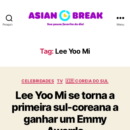
Pesquisar
Menu
A
S
I
A
Tag:
Lee Yoo Mi
N
B
R
E
C
A
CELEBRIDADES
TV
🇰🇷 COREIA DO SUL
a
K
Lee Yoo Mi se torna a
t
e
primeira sul-coreana a
g
o
ganhar um Emmy
r
i