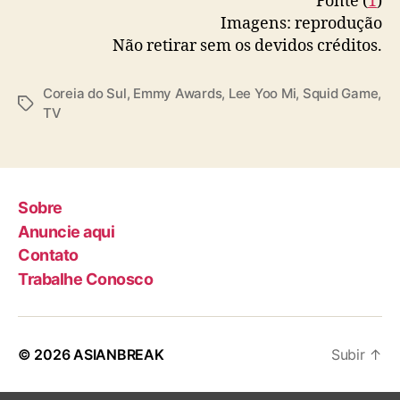
Fonte (
1
)
a
Imagens: reprodução
g
a
Não retirar sem os devidos créditos.
n
h
Coreia do Sul
,
Emmy Awards
,
Lee Yoo Mi
,
Squid Game
,
a
T
TV
r
a
u
g
m
s
E
m
Sobre
m
Anuncie aqui
y
Contato
A
Trabalhe Conosco
w
a
r
d
© 2026
ASIANBREAK
Subir
↑
s