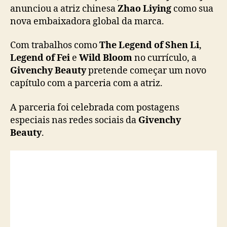
Z
anunciou a atriz chinesa
Zhao Liying
como sua
h
nova embaixadora global da marca.
a
o
Com trabalhos como
The Legend of Shen Li
,
L
Legend of Fei
e
Wild Bloom
no currículo, a
i
Givenchy Beauty
pretende começar um novo
y
capítulo com a parceria com a atriz.
i
n
g
A parceria foi celebrada com postagens
é
especiais nas redes sociais da
Givenchy
n
Beauty
.
o
v
a
e
m
b
a
i