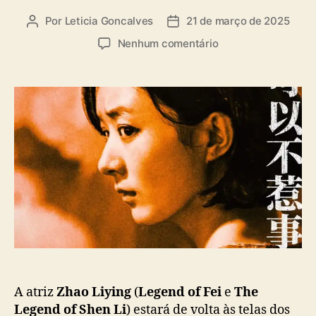
a
Por
Leticia Goncalves
21 de março de 2025
A
D
s
u
a
e
Nenhum comentário
t
t
m
o
a
“
r
d
W
d
e
e
o
p
G
p
u
i
o
b
r
s
l
l
t
i
s
c
”
a
c
ç
h
ã
e
o
g
a
a
A atriz
Zhao Liying
(
Legend of Fei
e
The
o
Legend of Shen Li
) estará de volta às telas dos