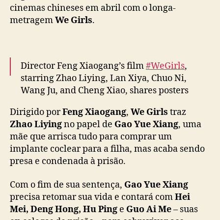
s
cinemas chineses em abril com o longa-
c
metragem
We Girls
.
i
n
e
m
Director Feng Xiaogang’s film
#WeGirls
,
a
starring Zhao Liying, Lan Xiya, Chuo Ni,
s
Wang Ju, and Cheng Xiao, shares posters
c
o
ahead of April 4 release in theaters
Dirigido por
Feng Xiaogang
,
We Girls
traz
m
Z
Zhao Liying
no papel de
Gao Yue Xiang
, uma
More –
https://t.co/NSv8dXStLP
#向阳花
h
mãe que arrisca tudo para comprar um
pic.twitter.com/SU0PttE2gl
a
implante coclear para a filha, mas acaba sendo
o
— cdrama tweets (@dramapotatoe)
March
presa e condenada à prisão.
L
11, 2025
i
Com o fim de sua sentença,
Gao Yue Xiang
y
precisa retomar sua vida e contará com
Hei
i
Mei, Deng Hong, Hu Ping
e
Guo Ai Me
– suas
n