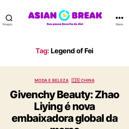
Pesquisar
Menu
A
S
I
A
Tag:
Legend of Fei
N
B
R
E
C
A
MODA E BELEZA
🇨🇳 CHINA
a
K
Givenchy Beauty: Zhao
t
e
Liying é nova
g
o
embaixadora global da
r
i