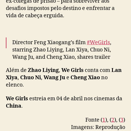
g
ex-colegas de prisão – para sobreviver aos
n
desafios impostos pelo destino e enfrentar a
o
vida de cabeça erguida.
e
l
e
n
Director Feng Xiaogang’s film
#WeGirls
,
c
starring Zhao Liying, Lan Xiya, Chuo Ni,
o
Wang Ju, and Cheng Xiao, shares trailer
ahead of April 4 release in theaters
#向阳花
Além de
Zhao Liying
,
We Girls
conta com
Lan
pic.twitter.com/rwSb62ayly
Xiya
,
Chuo Ni
,
Wang Ju
e
Cheng Xiao
no
— cdrama tweets (@dramapotatoe)
March
elenco.
21, 2025
We Girls
estreia em 04 de abril nos cinemas da
China
.
Fonte (
1
), (
2
), (
3
)
Imagens: Reprodução