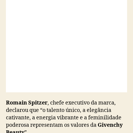
x
a
d
o
r
a
g
l
o
b
a
l
d
a
m
a
Romain Spitzer
, chefe executivo da
marca,
r
declarou que “o talento único, a elegância
c
cativante, a energia vibrante e a feminilidade
a
poderosa representam os valores da
Givenchy
Beauty
”.