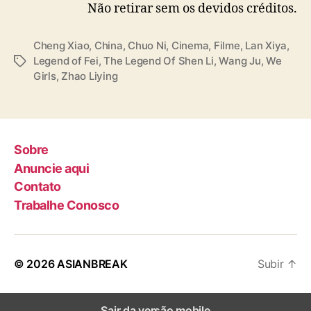
Não retirar sem os devidos créditos.
Cheng Xiao
,
China
,
Chuo Ni
,
Cinema
,
Filme
,
Lan Xiya
,
Legend of Fei
,
The Legend Of Shen Li
,
Wang Ju
,
We
T
Girls
,
Zhao Liying
a
g
s
Sobre
Anuncie aqui
Contato
Trabalhe Conosco
© 2026
ASIANBREAK
Subir
↑
Sair da versão mobile