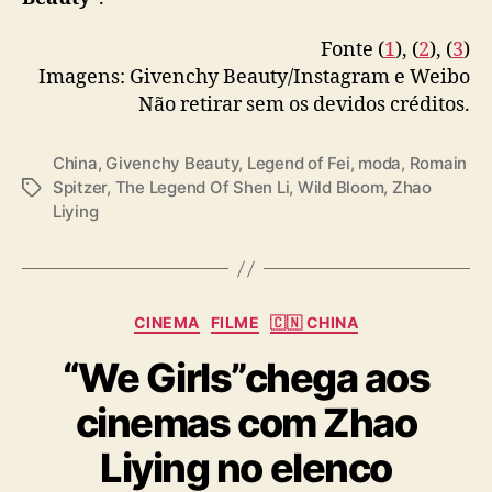
Fonte (
1
), (
2
), (
3
)
Imagens: Givenchy Beauty/Instagram e Weibo
Não retirar sem os devidos créditos.
China
,
Givenchy Beauty
,
Legend of Fei
,
moda
,
Romain
Spitzer
,
The Legend Of Shen Li
,
Wild Bloom
,
Zhao
T
Liying
a
g
s
C
CINEMA
FILME
🇨🇳 CHINA
a
“We Girls”chega aos
t
e
cinemas com Zhao
g
o
Liying no elenco
r
i