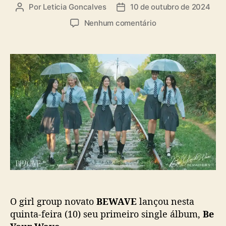
a
Por
Leticia Goncalves
10 de outubro de 2024
A
D
s
u
a
e
Nenhum comentário
t
t
m
o
a
B
r
d
E
d
e
W
o
p
A
p
u
V
o
b
E
s
l
l
t
i
a
c
n
a
ç
ç
a
ã
n
o
o
v
O girl group novato
BEWAVE
lançou nesta
o
s
quinta-feira (10) seu primeiro single álbum,
Be
i