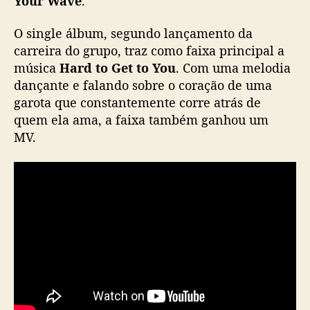
Your Wave
.
n
g
O single álbum, segundo lançamento da
l
carreira do grupo, traz como faixa principal a
e
música
Hard to Get to You
. Com uma melodia
á
dançante e falando sobre o coração de uma
l
garota que constantemente corre atrás de
b
u
quem ela ama, a faixa também ganhou um
m
MV.
e
M
V
d
e
“
H
a
r
d
t