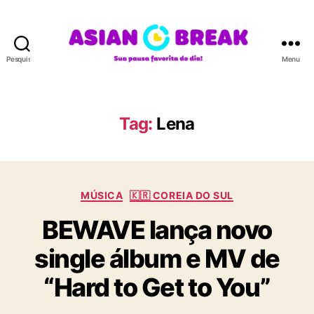
Pesquisar
Menu
A
S
I
A
Tag:
Lena
N
B
R
E
C
A
MÚSICA
🇰🇷 COREIA DO SUL
a
K
BEWAVE lança novo
t
e
single álbum e MV de
g
o
“Hard to Get to You”
r
i