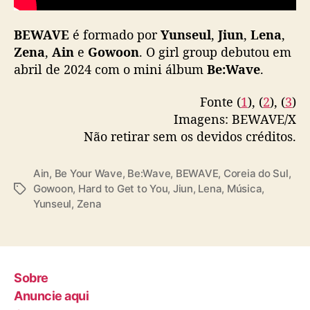
o
G
BEWAVE
é formado por
Yunseul
,
Jiun
,
Lena
,
e
Zena
,
Ain
e
Gowoon
. O girl group debutou em
t
t
abril de 2024 com o mini álbum
Be:Wave
.
o
Y
Fonte (
1
), (
2
), (
3
)
o
Imagens: BEWAVE/X
u
Não retirar sem os devidos créditos.
”
Ain
,
Be Your Wave
,
Be:Wave
,
BEWAVE
,
Coreia do Sul
,
Gowoon
,
Hard to Get to You
,
Jiun
,
Lena
,
Música
,
T
Yunseul
,
Zena
a
g
s
Sobre
Anuncie aqui