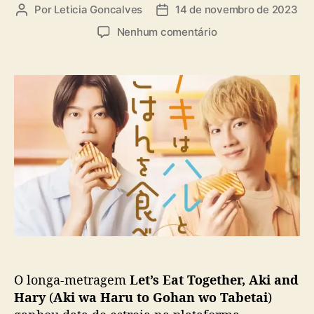
a
Por
Leticia Goncalves
14 de novembro de 2023
A
D
s
u
a
e
Nenhum comentário
t
t
m
o
a
“
r
d
L
d
e
e
o
p
t
p
u
’
o
b
s
s
l
E
t
i
a
c
t
a
T
ç
o
ã
g
o
e
t
O longa-metragem
Let’s Eat Together, Aki and
h
e
Hary
(
Aki wa Haru to Gohan wo Tabetai
)
r