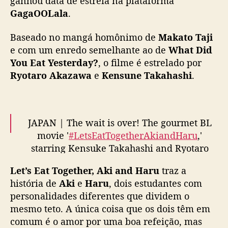
ganhou data de estreia na plataforma
,
GagaOOLala
.
A
k
Baseado no mangá homônimo de
Makato Taji
i
e com um enredo semelhante ao de
What Did
a
You Eat Yesterday?
, o filme é estrelado por
n
Ryotaro Akazawa
e
Kensune Takahashi
.
d
H
a
r
u
JAPAN | The wait is over! The gourmet BL
”
movie '
#LetsEatTogetherAkiandHaru
,'
e
starring Kensuke Takahashi and Ryotaro
s
Akazawa, premieres November 15 on
t
Let’s Eat Together, Aki and Haru
traz a
GagaOOLala!
r
história de
Aki
e
Haru
, dois estudantes com
e
personalidades diferentes que dividem o
Aki and Haru, college students with diverse
i
mesmo teto. A única coisa que os dois têm em
a
personalities, share a room in a house—a
comum é o amor por uma boa refeição, mas
a
blossoming romance begins.