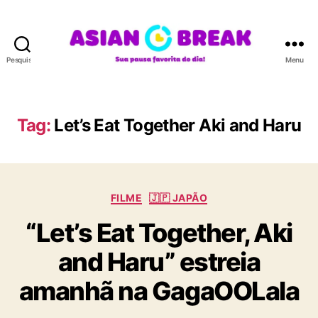
Pesquisar
Menu
A
S
I
A
Tag:
Let’s Eat Together Aki and Haru
N
B
R
E
C
A
FILME
🇯🇵 JAPÃO
a
K
“Let’s Eat Together, Aki
t
e
and Haru” estreia
g
o
amanhã na GagaOOLala
r
i