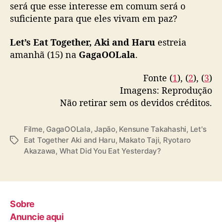
m
será que esse interesse em comum será o
pic.twitter.com/kdUBLIcssx
a
suficiente para que eles vivam em paz?
n
— BL Update (@BLUPDATE2022)
November
h
Let’s Eat Together, Aki and Haru
12, 2023
estreia
ã
amanhã (15) na
GagaOOLala
.
n
a
Fonte (
1
), (
2
), (
3
)
G
Imagens: Reprodução
a
Não retirar sem os devidos créditos.
g
a
O
Filme
,
GagaOOLala
,
Japão
,
Kensune Takahashi
,
Let's
O
Eat Together Aki and Haru
,
Makato Taji
,
Ryotaro
T
L
Akazawa
,
What Did You Eat Yesterday?
a
a
g
l
s
a
Sobre
Anuncie aqui