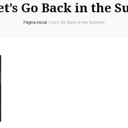
et’s Go Back in the
Página inicial
/
Let’s Go Back in the Summer