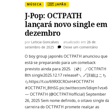
MÚSICA
🇯🇵 JAPÃO
J-Pop: OCTPATH
lançará novo single em
dezembro
por
Leticia Goncalves
atualizado em
26 de
em
setembro de 2025
Deixe um comentário
J-
O boy group japonês OCTPATH anunciou que
Pop:
está se preparando para um comeback
OCTPA
lançará
previsto ainda para 2025. ［💿］ ／OCTPATH
novo
8th single2025.12.17 release!!＼ 🔗詳細はこち
single
らhttps://t.co/69RXICROoH#OCTPATH
em
#OCTPATH_8thSG pic.twitter.com/Idiqm1vsx6
dezem
— OCTPATH (@OCTPATHofficial) September
26, 2025 Sem nome definido, o oitavo single d
carreira do OCTPATH promete realçar as