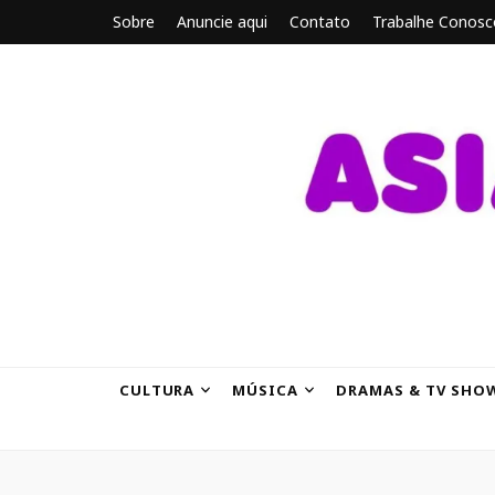
Sobre
Anuncie aqui
Contato
Trabalhe Conosc
ASIANBRE
Tudo sobre o entretenimento asiático.
CULTURA
MÚSICA
DRAMAS & TV SHO